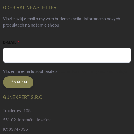
ODEBÍRAT NEWSLETTER
Vložte svůj e-mail a my vám budeme zasílat informace o nových
produktech na našem e-shopu.
E-MAIL
Vložením e-mailu souhlasíte s
podmínkami ochrany osobních údajů
Přihlásit se
GUNEXPERT S.R.O
Traxlerova 105
551 02 Jaroměř - Josefov
IČ: 03747336