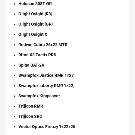
Holosun 508T-GR
Olight Osight [RD]
Olight Osight [GR]
Olight Osight X
Redwin Cobra 26x22 MTR
Riton X3 Tactix PRD
Spina BAT-24
Swampfox Justice RMR 1×27
Swampfox Liberty RMR 1×22,
Swampfox Kingslayer
Trijicon RMR
Trijicon SRO
Vector Optics Frenzy 1x22x26