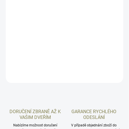
Univerzální montáž pro kolimátory je vyrobena americkou firmou
EGW pro pistole Walther PPQ 22 LR, PPQ M2 22 LR. Určeno
výhradně pro níže vypsané kolimátory. Pokud nemáte optics
ready pistoli, je tento typ montáže prakticky jediná možnost jak
umístit na vaši pistoli kolimátor. Montáž pro kolimátory je bez
nutnosti jakýchkoli úprav zbraně. Montáž se napasuje místo hledí,
lze kdykoli vyměnit zpět za klasická mířidla.
DETAILNÍ INFORMACE
ZEPTAT SE
HLÍDAT
DORUČENÍ ZBRANĚ AŽ K
GARANCE RYCHLÉHO
VAŠIM DVEŘÍM
ODESLÁNÍ
Nabízíme možnost doručení
V případě objednání zboží do