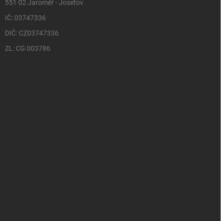
551 02 Jaroměř - Josefov
IČ: 03747336
DIČ: CZ03747336
ZL: CG 003786