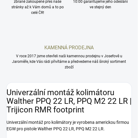
zbraně zakoupené přes naše
10:00 garantujeme jeho odeslání
stránky až k Vám domů a to po
ve stejný den
celé ČR!
KAMENNÁ PRODEJNA
V roce 2017 jsme otevřeli naši kamennou prodejnu v Josefově u
Jaroměře, kde Vás rádi přivítáme a předvedeme náš široký sortiment
zboží
Univerzální montáž kolimátoru
Walther PPQ 22 LR, PPQ M2 22 LR |
Trijicon RMR footprint
Univerzální montáž pro kolimátory je vyrobena americkou firmou
EGW pro pistole Walther PPQ 22 LR, PPQ M2 22 LR.