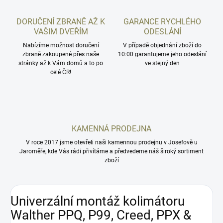
DORUČENÍ ZBRANĚ AŽ K
GARANCE RYCHLÉHO
VAŠIM DVEŘÍM
ODESLÁNÍ
Nabízíme možnost doručení
V případě objednání zboží do
zbraně zakoupené přes naše
10:00 garantujeme jeho odeslání
stránky až k Vám domů a to po
ve stejný den
celé ČR!
KAMENNÁ PRODEJNA
V roce 2017 jsme otevřeli naši kamennou prodejnu v Josefově u
Jaroměře, kde Vás rádi přivítáme a předvedeme náš široký sortiment
zboží
Univerzální montáž kolimátoru
Walther PPQ, P99, Creed, PPX &