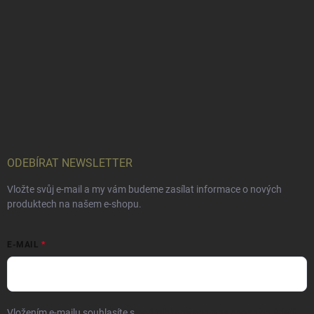
ODEBÍRAT NEWSLETTER
Vložte svůj e-mail a my vám budeme zasílat informace o nových
produktech na našem e-shopu.
E-MAIL
Vložením e-mailu souhlasíte s
podmínkami ochrany osobních údajů