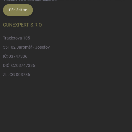
Přihlásit se
GUNEXPERT S.R.O
Traxlerova 105
551 02 Jaroměř - Josefov
IČ: 03747336
DIČ: CZ03747336
ZL: CG 003786