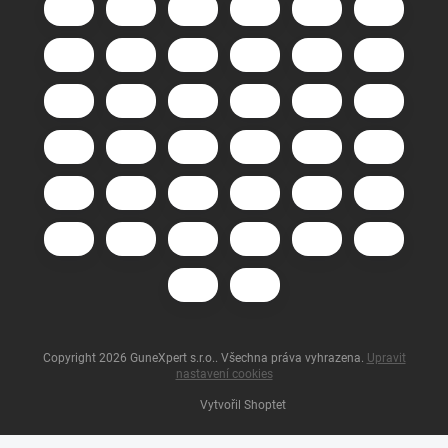
Copyright 2026
GuneXpert s.r.o.
. Všechna práva vyhrazena.
Upravit
nastavení cookies
Vytvořil Shoptet