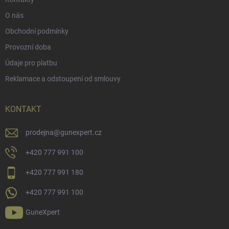
O nás
Obchodní podmínky
Provozní doba
Údaje pro platbu
Reklamace a odstoupení od smlouvy
KONTAKT
prodejna
@
gunexpert.cz
+420 777 991 100
+420 777 991 180
+420 777 991 100
GuneXpert