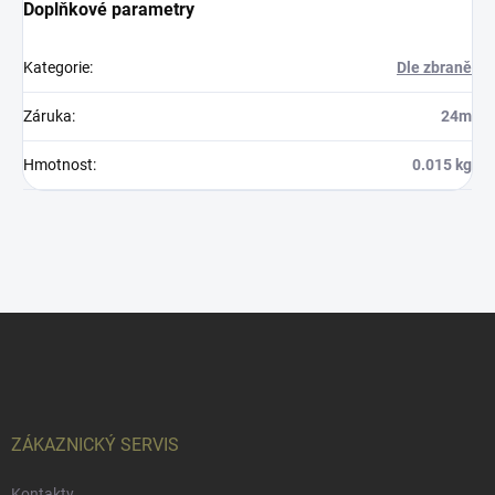
Doplňkové parametry
Kategorie
:
Dle zbraně
Záruka
:
24m
Hmotnost
:
0.015 kg
Z
á
p
a
t
í
ZÁKAZNICKÝ SERVIS
Kontakty