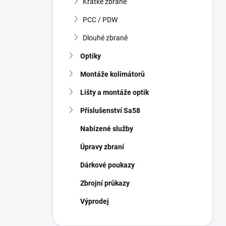
Krátké zbraně
í
p
PCC / PDW
a
n
Dlouhé zbraně
e
Optiky
l
Montáže kolimátorů
Lišty a montáže optik
Příslušenství Sa58
Nabízené služby
Úpravy zbraní
Dárkové poukazy
Zbrojní průkazy
Výprodej