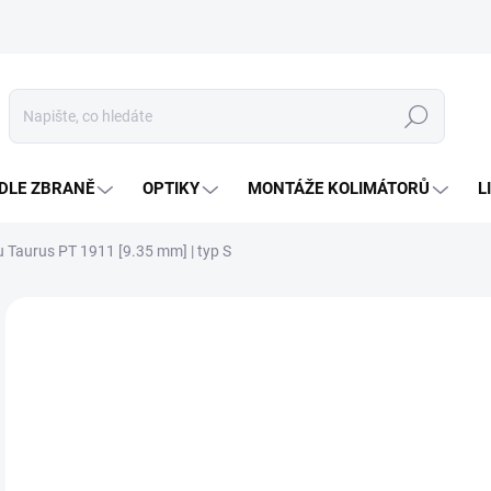
Hledat
DLE ZBRANĚ
OPTIKY
MONTÁŽE KOLIMÁTORŮ
L
u Taurus PT 1911 [9.35 mm] | typ S
Neohodnoceno
Podrobnosti hodnocení
ZNAČKA
2 
Měr
SK
cena
MŮŽ
DO: