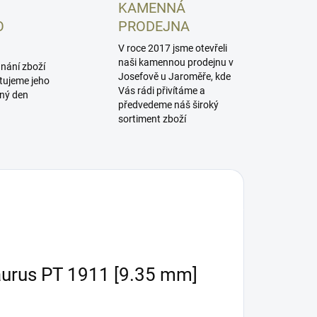
KAMENNÁ
O
PRODEJNA
V roce 2017 jsme otevřeli
naši kamennou prodejnu v
dnání zboží
Josefově u Jaroměře, kde
tujeme jeho
Vás rádi přivítáme a
jný den
předvedeme náš široký
sortiment zboží
aurus PT 1911 [9.35 mm]