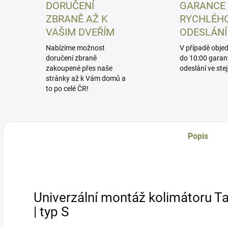
DORUČENÍ
GARANCE
ZBRANĚ AŽ K
RYCHLÉH
VAŠIM DVEŘÍM
ODESLÁNÍ
Nabízíme možnost
V případě obje
doručení zbraně
do 10:00 garan
zakoupené přes naše
odeslání ve ste
stránky až k Vám domů a
to po celé ČR!
Popis
Univerzální montáž kolimátoru T
| typ S