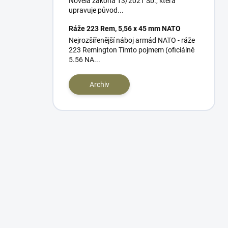
Novela zákona 13/2021 Sb., která
upravuje původ...
Ráže 223 Rem, 5,56 x 45 mm NATO
Nejrozšířenější náboj armád NATO - ráže
223 Remington Tímto pojmem (oficiálně
5.56 NA...
Archiv