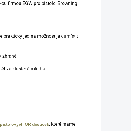
ckou firmou EGW pro pistole Browning
e prakticky jediná možnost jak umístit
v zbraně.
ět za klasická mířidla.
, které máme
pistolových OR destiček