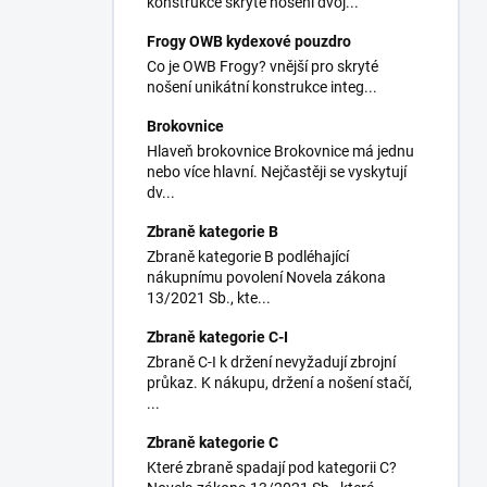
konstrukce skryté nošení dvoj...
Frogy OWB kydexové pouzdro
Co je OWB Frogy? vnější pro skryté
nošení unikátní konstrukce integ...
Brokovnice
Hlaveň brokovnice Brokovnice má jednu
nebo více hlavní. Nejčastěji se vyskytují
dv...
Zbraně kategorie B
Zbraně kategorie B podléhající
nákupnímu povolení Novela zákona
13/2021 Sb., kte...
Zbraně kategorie C-I
Zbraně C-I k držení nevyžadují zbrojní
průkaz. K nákupu, držení a nošení stačí,
...
Zbraně kategorie C
Které zbraně spadají pod kategorii C?