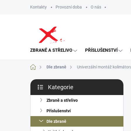
Přejít
Kontakty
Provozní doba
O nás
na
obsah
ZBRANĚ A STŘELIVO
PŘÍSLUŠENSTVÍ
Domů
Dle zbraně
Univerzální montáž kolimátor
P
Kategorie
o
Přeskočit
s
kategorie
t
Zbraně a střelivo
r
Příslušenství
a
n
Dle zbraně
n