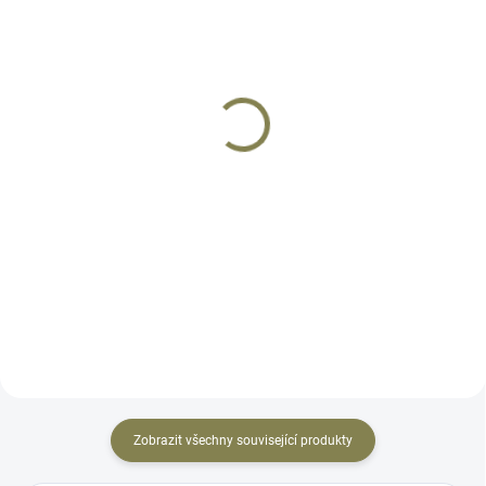
SKLADEM
DOČASNĚ VYPRODÁNO
Kolimátor Holosun SCS
Kolimátor Holosun
MP2 GR
SCS320 GR
12 900 Kč
13 790 Kč
Do košíku
Do košíku
SCS-MP2-GR určený pro pistole
Kolimátor Sig Sauer OR P320 &
Smith & Wesson M&P-M2.0 full
DPP jak název vypovídá je určen
size, 9mm & 40S&W pro přímou
pro stejnojmenné pistole Sig
montáž do závěru s přípravou
Sauer. HOLOSUN představuje
pro kolimátor. HOLOSUN
nejpokročilejší kolimátor, který
představuje nejpokročilejší...
kdy vyrobil určen pro...
Zobrazit všechny související produkty