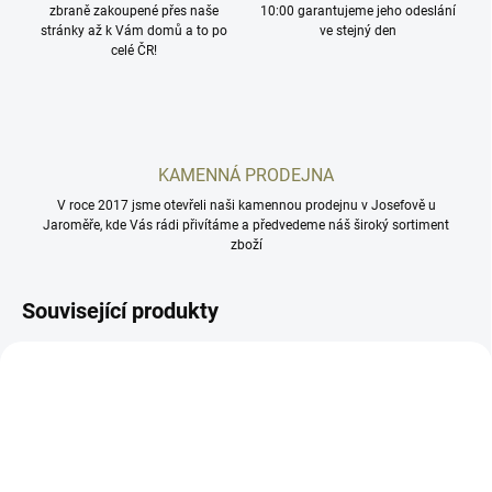
zbraně zakoupené přes naše
10:00 garantujeme jeho odeslání
stránky až k Vám domů a to po
ve stejný den
celé ČR!
KAMENNÁ PRODEJNA
V roce 2017 jsme otevřeli naši kamennou prodejnu v Josefově u
Jaroměře, kde Vás rádi přivítáme a předvedeme náš široký sortiment
zboží
Související produkty
SCSMP2
SCS320