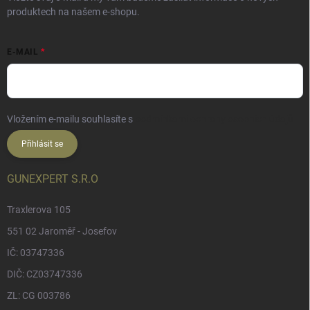
produktech na našem e-shopu.
E-MAIL
Vložením e-mailu souhlasíte s
podmínkami ochrany osobních údajů
Přihlásit se
GUNEXPERT S.R.O
Traxlerova 105
551 02 Jaroměř - Josefov
IČ: 03747336
DIČ: CZ03747336
ZL: CG 003786