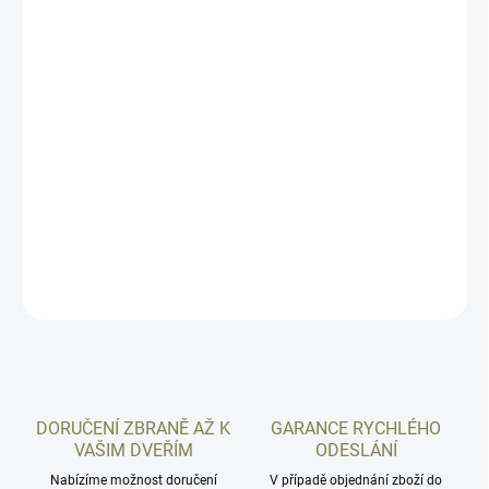
Univerzální montáž pro kolimátory je vyrobena italskou firmou
Toni System pro pistoli Tanfoglio Witness 1911. Určené pouze pro
kolimátory uvedené v seznamu níže. Pokud nemáte optics ready
pistoli, je tento typ montáže prakticky jediná možnost jak umístit
na vaši pistoli kolimátor. Montáž pro kolimátory je bez nutnosti
jakýchkoli úprav zbraně. Montáž se napasuje místo hledí, lze
kdykoli vyměnit zpět za klasická mířidla. Rozdíl mezi typem A a B je
pouze v kompatibilitě s jednotlivými značkami nebo modely
kolimátorů.
DETAILNÍ INFORMACE
ZEPTAT SE
HLÍDAT
DORUČENÍ ZBRANĚ AŽ K
GARANCE RYCHLÉHO
VAŠIM DVEŘÍM
ODESLÁNÍ
Nabízíme možnost doručení
V případě objednání zboží do