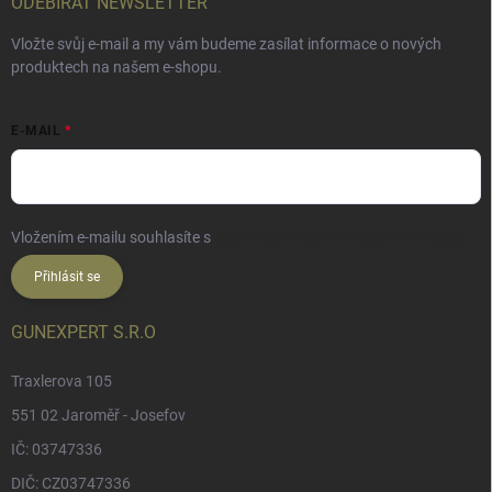
ODEBÍRAT NEWSLETTER
Vložte svůj e-mail a my vám budeme zasílat informace o nových
produktech na našem e-shopu.
E-MAIL
Vložením e-mailu souhlasíte s
podmínkami ochrany osobních údajů
Přihlásit se
GUNEXPERT S.R.O
Traxlerova 105
551 02 Jaroměř - Josefov
IČ: 03747336
DIČ: CZ03747336