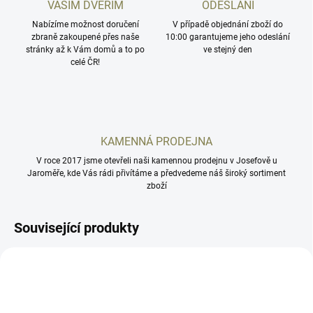
VAŠIM DVEŘÍM
ODESLÁNÍ
Nabízíme možnost doručení
V případě objednání zboží do
zbraně zakoupené přes naše
10:00 garantujeme jeho odeslání
stránky až k Vám domů a to po
ve stejný den
celé ČR!
KAMENNÁ PRODEJNA
V roce 2017 jsme otevřeli naši kamennou prodejnu v Josefově u
Jaroměře, kde Vás rádi přivítáme a předvedeme náš široký sortiment
zboží
Související produkty
HS507COMP
SCSMOS