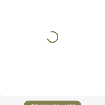
SKLADEM
SKLADEM
Kolimátor Holosun
Kolimátor Holosun SCS
HS507COMP
MOS GR
11 390 Kč
12 900 Kč
Do košíku
Do košíku
HS507COMP nabízí super velkou
Vstupte s kolimátorem SCS-MOS
obrazovku a novou CRS
GR do nové éry zaměřovačů.
přepínatelnou osnovu 2 MOA
HOLOSUN představuje
tečka Obrazce 8/20/32MOA.
nejpokročilejší kolimátor, který
Montáž Picatinny/ Weaver nebo
kdy vyrobil. Určeno pro zbraně
RMR destička pro pistole (nejsou
GLOCK MOS pro přímou montáž
součástí...
na...