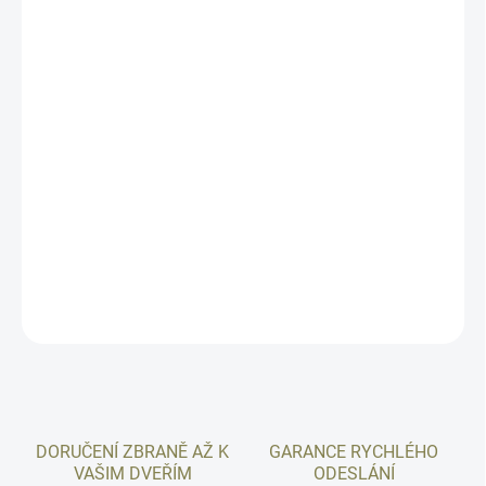
−
+
Přidat do košíku
Univerzální montáž pro kolimátory je vyrobena americkou firmou
Outer Impact pro pistole SAR9. Určeno výhradně pro níže vypsané
kolimátory. Pokud nemáte optics ready pistoli, je tento typ
montáže prakticky jediná možnost jak umístit na vaši pistoli
kolimátor. Montáž pro kolimátory je bez nutnosti jakýchkoli úprav
zbraně. Montáž se napasuje místo hledí, lze kdykoli vyměnit zpět
za klasická mířidla.
DETAILNÍ INFORMACE
ZEPTAT SE
HLÍDAT
DORUČENÍ ZBRANĚ AŽ K
GARANCE RYCHLÉHO
VAŠIM DVEŘÍM
ODESLÁNÍ