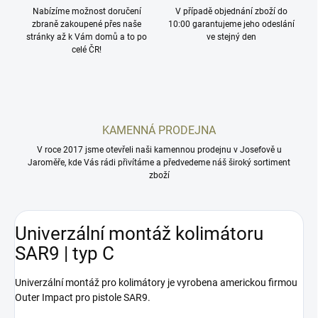
Nabízíme možnost doručení
V případě objednání zboží do
zbraně zakoupené přes naše
10:00 garantujeme jeho odeslání
stránky až k Vám domů a to po
ve stejný den
celé ČR!
KAMENNÁ PRODEJNA
V roce 2017 jsme otevřeli naši kamennou prodejnu v Josefově u
Jaroměře, kde Vás rádi přivítáme a předvedeme náš široký sortiment
zboží
Univerzální montáž kolimátoru
SAR9 | typ C
Univerzální montáž pro kolimátory je vyrobena americkou firmou
Outer Impact pro pistole SAR9.