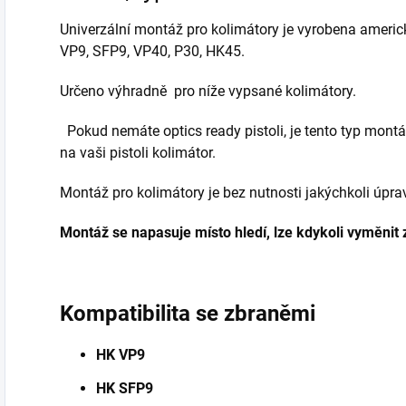
Univerzální montáž pro kolimátory je vyrobena americ
VP9, SFP9, VP40, P30, HK45.
Určeno výhradně pro níže vypsané kolimátory.
Pokud nemáte optics ready pistoli, je tento typ montá
na vaši pistoli kolimátor.
Montáž pro kolimátory je bez nutnosti jakýchkoli úpra
Montáž se napasuje místo hledí, lze kdykoli vyměnit z
Kompatibilita se zbraněmi
HK VP9
HK SFP9