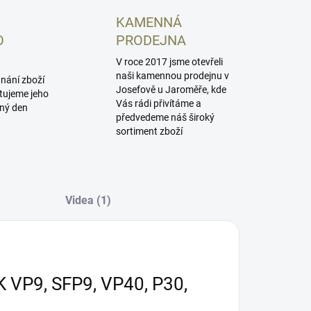
KAMENNÁ
O
PRODEJNA
V roce 2017 jsme otevřeli
naši kamennou prodejnu v
dnání zboží
Josefově u Jaroměře, kde
tujeme jeho
Vás rádi přivítáme a
jný den
předvedeme náš široký
sortiment zboží
Videa (1)
K VP9, SFP9, VP40, P30,