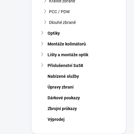
Krátké zbraně
í
p
PCC / PDW
a
n
Dlouhé zbraně
e
Optiky
l
Montáže kolimátorů
Lišty a montáže optik
Příslušenství Sa58
Nabízené služby
Úpravy zbraní
Dárkové poukazy
Zbrojní průkazy
Výprodej