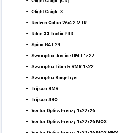
Olight Osight [GR]
Olight Osight X
Redwin Cobra 26x22 MTR
Riton X3 Tactix PRD
Spina BAT-24
Swampfox Justice RMR 1×27
Swampfox Liberty RMR 1×22
Swampfox Kingslayer
Trijicon RMR
Trijicon SRO
Vector Optics Frenzy 1x22x26
Vector Optics Frenzy 1x22x26 MOS
Vector Optics Frenzy 1x22x26 MOS MRS