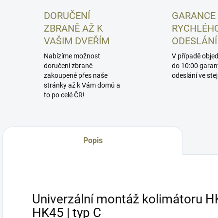
DORUČENÍ
GARANCE
ZBRANĚ AŽ K
RYCHLÉH
VAŠIM DVEŘÍM
ODESLÁNÍ
Nabízíme možnost
V případě obje
doručení zbraně
do 10:00 garan
zakoupené přes naše
odeslání ve ste
stránky až k Vám domů a
to po celé ČR!
Popis
Univerzální montáž kolimátoru H
HK45 | typ C