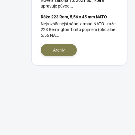
Novela zákona 13/2021 Sb., která
upravuje původ...
Ráže 223 Rem, 5,56 x 45 mm NATO
Nejrozšířenější náboj armád NATO - ráže
223 Remington Tímto pojmem (oficiálně
5.56 NA...
Archiv