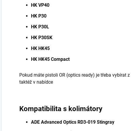
HK VP40
HK P30
HK P30L
HK P30SK
HK HK45
HK HK45 Compact
Pokud máte pistoli OR (optics ready) je třeba vybírat z
taktéž v nabídce
Kompatibilita s kolimátory
ADE Advanced Optics RD3-019 Stingray