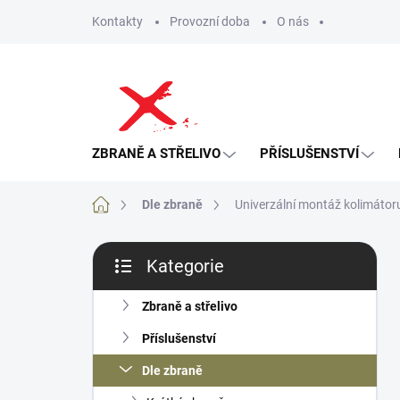
Přejít
Kontakty
Provozní doba
O nás
na
obsah
ZBRANĚ A STŘELIVO
PŘÍSLUŠENSTVÍ
Domů
Dle zbraně
Univerzální montáž kolimátor
P
Kategorie
o
Přeskočit
s
kategorie
t
Zbraně a střelivo
r
Příslušenství
a
n
Dle zbraně
n