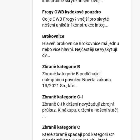
konstrukce skryté nošení dvoj...
Frogy OWB kydexové pouzdro
Co je OWB Frogy? vnější pro skryté
nošení unikátní konstrukce integ...
Brokovnice
Hlaveň brokovnice Brokovnice má jednu
nebo více hlavní. Nejčastěji se vyskytují
dv...
Zbraně kategorie B
Zbraně kategorie B podléhající
nákupnímu povolení Novela zákona
13/2021 Sb., kte...
Zbraně kategorie C-I
Zbraně C-I k držení nevyžadují zbrojní
průkaz. K nákupu, držení a nošení stačí,
...
Zbraně kategorie C
Které zbraně spadají pod kategorii C?