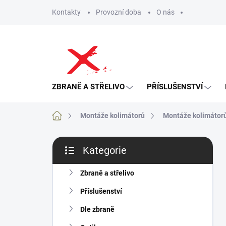
Přejít
Kontakty
Provozní doba
O nás
na
obsah
ZBRANĚ A STŘELIVO
PŘÍSLUŠENSTVÍ
Domů
Montáže kolimátorů
Montáže kolimátorů
P
Kategorie
o
Přeskočit
s
kategorie
t
Zbraně a střelivo
r
Příslušenství
a
n
Dle zbraně
n