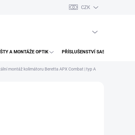
CZK
PRÁZDNÝ KOŠÍK
NÁKUPNÍ
KOŠÍK
IŠTY A MONTÁŽE OPTIK
PŘÍSLUŠENSTVÍ SA58
zální montáž kolimátoru Beretta APX Combat | typ A
:
TONI SYSTEM
390 Kč
ná
LADEM
:
EME DORUČIT