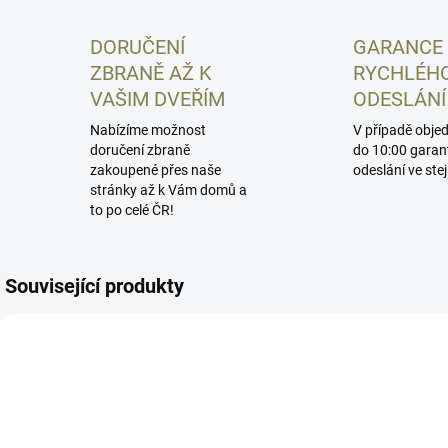
DORUČENÍ
GARANCE
ZBRANĚ AŽ K
RYCHLÉH
VAŠIM DVEŘÍM
ODESLÁNÍ
Nabízíme možnost
V případě obje
doručení zbraně
do 10:00 garan
zakoupené přes naše
odeslání ve ste
stránky až k Vám domů a
to po celé ČR!
Související produkty
SCSVP9
HS507C-GR X2