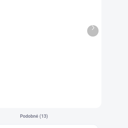
SKLADEM
SKLADEM
olimátor
Kolimátor
Holosun EPS
Holosun
Carry MRS GR
HS507COMP
Další
GR
produkt
14 990 Kč
13 490 Kč
Do košíku
Do košíku
olosunEPS Carry
HE507COMP-GR v
RS GR je novinka
řadě Elite nabízí
oku 2022.
super velkou
obustní a velmi
obrazovku a novou
alá konstrukce
CRS přepínatelnou
rčená pro SLIM
osnovu zelené
braně. Kolimátor
barvy 2 MOA tečka
e Holosun K-series
Obrazce
ompatibilní a lze
8/20/32MOA.
Podobné (13)
ej upevnit na...
Montáž Picatinny/