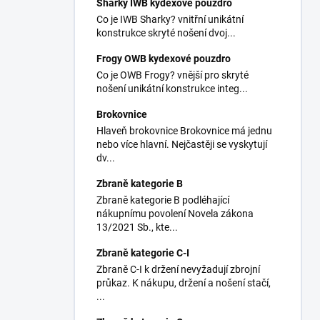
Sharky IWB kydexové pouzdro
Co je IWB Sharky? vnitřní unikátní
konstrukce skryté nošení dvoj...
Frogy OWB kydexové pouzdro
Co je OWB Frogy? vnější pro skryté
nošení unikátní konstrukce integ...
Brokovnice
Hlaveň brokovnice Brokovnice má jednu
nebo více hlavní. Nejčastěji se vyskytují
dv...
Zbraně kategorie B
Zbraně kategorie B podléhající
nákupnímu povolení Novela zákona
13/2021 Sb., kte...
Zbraně kategorie C-I
Zbraně C-I k držení nevyžadují zbrojní
průkaz. K nákupu, držení a nošení stačí,
...