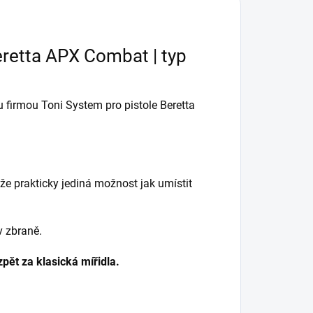
Weaver nebo RMR
destička...
eretta APX Combat | typ
u firmou Toni System pro pistole Beretta
že prakticky jediná možnost jak umístit
v zbraně.
pět za klasická mířidla.