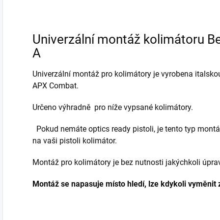
kolimátor, který kdy
regulací osnovy.
vyrobil. Určeno
Bez paralaxy s...
pro...
Univerzální montáž kolimátoru B
A
Univerzální montáž pro kolimátory je vyrobena italsko
APX Combat.
Určeno výhradně pro níže vypsané kolimátory.
Pokud nemáte optics ready pistoli, je tento typ montá
na vaši pistoli kolimátor.
Montáž pro kolimátory je bez nutnosti jakýchkoli úpra
Montáž se napasuje místo hledí, lze kdykoli vyměnit z