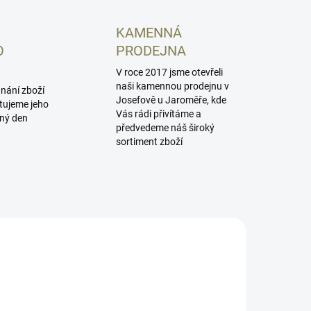
KAMENNÁ
O
PRODEJNA
V roce 2017 jsme otevřeli
naši kamennou prodejnu v
dnání zboží
Josefově u Jaroměře, kde
tujeme jeho
Vás rádi přivítáme a
jný den
předvedeme náš široký
sortiment zboží
EPSCG
HE507COMP-GR