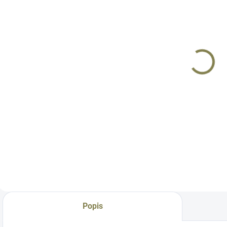
SKLADEM
SKLADEM
Kolimátor
Kolimátor
K
Holosun SCS
Holosun
VP9 OR/ SFP9
HE507C GR X2
OR GR
12 900 Kč
11 290 Kč
Do košíku
Do košíku
Vstupte s
HE507C GR X2
H
kolimátorem
nabízí
M
určeným pro
přepínatelnou
r
modely Heckler &
osnovu 2 MOA
R
Koch VP9 OR /
tečka nebo 2 MOA
m
SFP9 OR do nové
tečka + obrazec 32
u
éry zaměřovačů.
MOA. Kolimátor je
z
HOLOSUN
vybaven solárním
j
představuje
panelem s
k
Popis
nejpokročilejší
automatickou
j