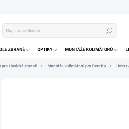
Hledat
DLE ZBRANĚ
OPTIKY
MONTÁŽE KOLIMÁTORŮ
L
 pro klasické zbraně
Montáže kolimátorů pro Beretta
Univer
Neohodnoceno
Podrobnosti hodnocení
ZNAČKA
2 
Měr
SK
cena
MŮŽ
DO: