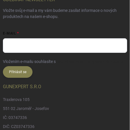
Vložte svůj e-mail a my vám budeme zasílat informace o nových
produktech na našem e-shopu.
E-MAIL
Vložením e-mailu souhlasíte s
podmínkami ochrany osobních údajů
Přihlásit se
GUNEXPERT S.R.O
Traxlerova 105
551 02 Jaroměř - Josefov
IČ: 03747336
DIČ: CZ03747336