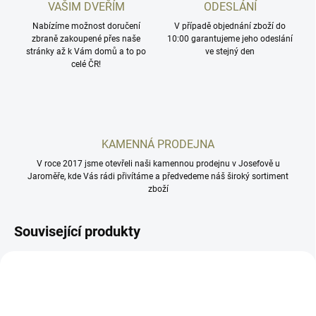
VAŠIM DVEŘÍM
ODESLÁNÍ
Nabízíme možnost doručení
V případě objednání zboží do
zbraně zakoupené přes naše
10:00 garantujeme jeho odeslání
stránky až k Vám domů a to po
ve stejný den
celé ČR!
KAMENNÁ PRODEJNA
V roce 2017 jsme otevřeli naši kamennou prodejnu v Josefově u
Jaroměře, kde Vás rádi přivítáme a předvedeme náš široký sortiment
zboží
Související produkty
HS407C-GR-X2
SCSPDP