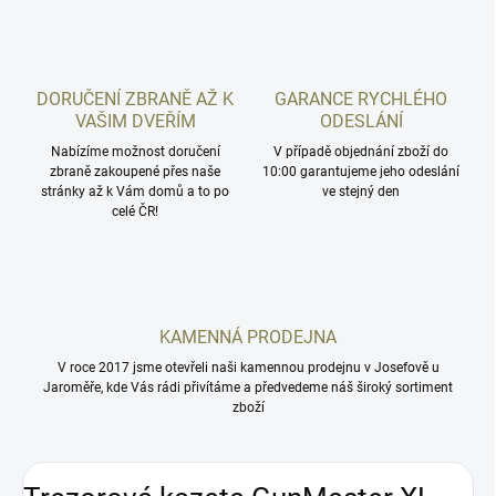
DORUČENÍ ZBRANĚ AŽ K
GARANCE RYCHLÉHO
VAŠIM DVEŘÍM
ODESLÁNÍ
Nabízíme možnost doručení
V případě objednání zboží do
zbraně zakoupené přes naše
10:00 garantujeme jeho odeslání
stránky až k Vám domů a to po
ve stejný den
celé ČR!
KAMENNÁ PRODEJNA
V roce 2017 jsme otevřeli naši kamennou prodejnu v Josefově u
Jaroměře, kde Vás rádi přivítáme a předvedeme náš široký sortiment
zboží