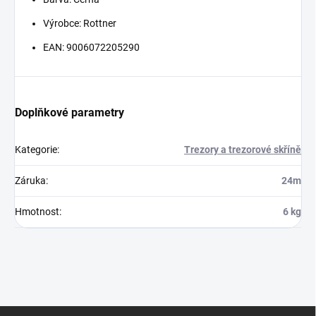
Výrobce: Rottner
EAN: 9006072205290
Doplňkové parametry
Kategorie
:
Trezory a trezorové skříně
Záruka
:
24m
Hmotnost
:
6 kg
Z