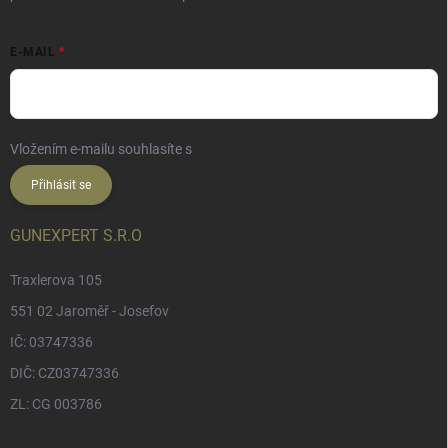
E-MAIL
Vložením e-mailu souhlasíte s
podmínkami ochrany osobních údajů
Přihlásit se
GUNEXPERT S.R.O
Traxlerova 105
551 02 Jaroměř - Josefov
IČ: 03747336
DIČ: CZ03747336
ZL: CG 003786