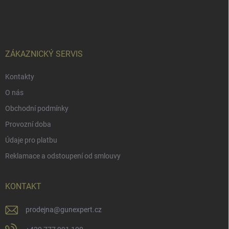
á
p
a
t
í
ZÁKAZNICKÝ SERVIS
Kontakty
O nás
Obchodní podmínky
Provozní doba
Údaje pro platbu
Reklamace a odstoupení od smlouvy
KONTAKT
prodejna
@
gunexpert.cz