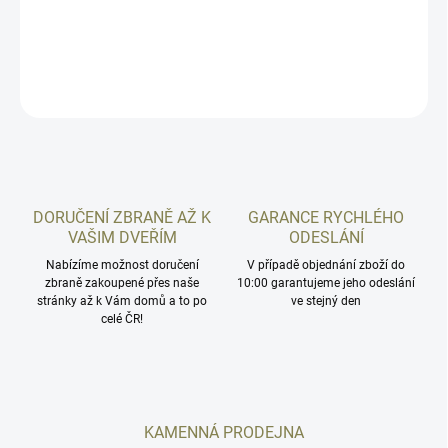
světlovodným vláknem.
DETAILNÍ INFORMACE
ZEPTAT SE
HLÍDAT
DORUČENÍ ZBRANĚ AŽ K
GARANCE RYCHLÉHO
VAŠIM DVEŘÍM
ODESLÁNÍ
Nabízíme možnost doručení
V případě objednání zboží do
zbraně zakoupené přes naše
10:00 garantujeme jeho odeslání
stránky až k Vám domů a to po
ve stejný den
celé ČR!
KAMENNÁ PRODEJNA