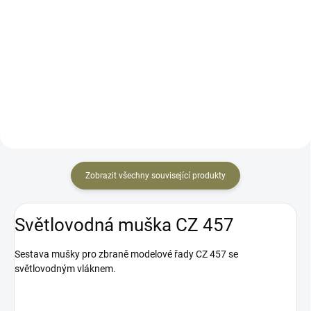
dílny CZUB pro adaptéry Kadet.
Stranově i výškově stavitelné
Optimální výška mušky k tomuto
hledí pro všechny verze Sa vz.58
hledí je 7,5mm. V případě CZ
a jejich samonabíjecí verze. Délka
Shadow 2 je výška mušky z
záměrné u zbraní s délkou hlavně
výroby optimální, v případě...
390 mm je 355 mm. Jeden klik
na výšce tohoto...
Zobrazit všechny související produkty
Světlovodná muška CZ 457
Sestava mušky pro zbraně modelové řady CZ 457 se
světlovodným vláknem.