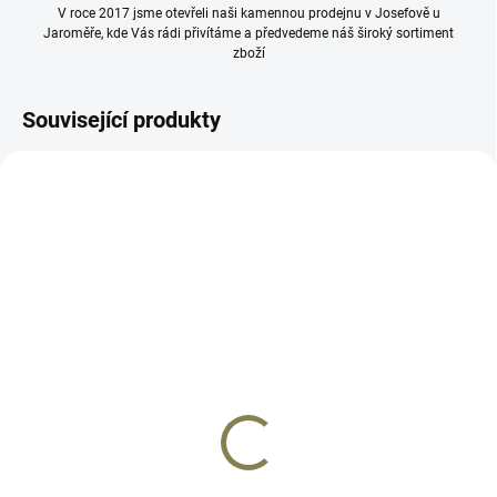
V roce 2017 jsme otevřeli naši kamennou prodejnu v Josefově u
Jaroměře, kde Vás rádi přivítáme a předvedeme náš široký sortiment
zboží
Související produkty
1081-0210-A
AD7367
SKLADEM
SKLADEM
Stavitelné hledí CZ Kadet
Stavitelné hledí Sa 58
Target
1 598 Kč
2 370 Kč
Do košíku
Do košíku
Mikrometrické stavitelné hledí z