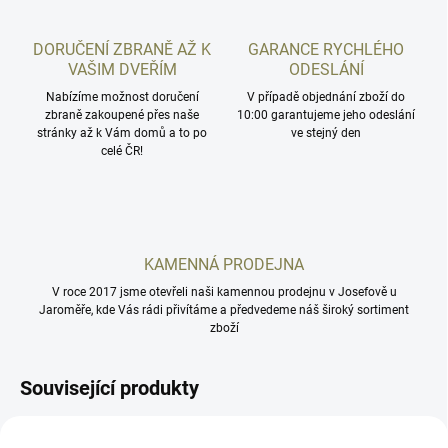
DORUČENÍ ZBRANĚ AŽ K
GARANCE RYCHLÉHO
VAŠIM DVEŘÍM
ODESLÁNÍ
Nabízíme možnost doručení
V případě objednání zboží do
zbraně zakoupené přes naše
10:00 garantujeme jeho odeslání
stránky až k Vám domů a to po
ve stejný den
celé ČR!
KAMENNÁ PRODEJNA
V roce 2017 jsme otevřeli naši kamennou prodejnu v Josefově u
Jaroměře, kde Vás rádi přivítáme a předvedeme náš široký sortiment
zboží
Související produkty
AB02
MS-CZ12