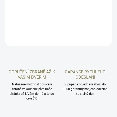
Světlovodný stavitelný set mířidel určený pro pistole modelové
řady Glock 17, Glock 19, Glock 26. Vyrobeno z hliníku. Originální
produkt LPA Italy.
DETAILNÍ INFORMACE
ZEPTAT SE
HLÍDAT
DORUČENÍ ZBRANĚ AŽ K
GARANCE RYCHLÉHO
VAŠIM DVEŘÍM
ODESLÁNÍ
Nabízíme možnost doručení
V případě objednání zboží do
zbraně zakoupené přes naše
10:00 garantujeme jeho odeslání
stránky až k Vám domů a to po
ve stejný den
celé ČR!