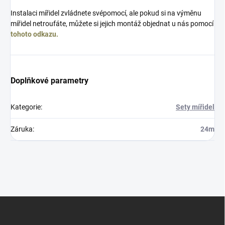
Instalaci mířidel zvládnete svépomocí, ale pokud si na výměnu
mířidel netroufáte, můžete si jejich montáž objednat u nás pomocí
tohoto odkazu.
Doplňkové parametry
Kategorie
:
Sety mířidel
Záruka
:
24m
Z
á
p