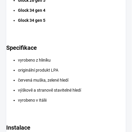
Glock 26 gen 5
Glock 34 gen 4
Glock 34 gen 5
Specifikace
vyrobeno z hliníku
originální produkt LPA
červená muška, zelené hledí
výškově a stranově stavitelné hledí
vyrobeno v Itálii
Instalace