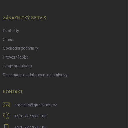
a
t
í
ZÁKAZNICKÝ SERVIS
Kontakty
O nás
Obchodní podmínky
Provozní doba
Údaje pro platbu
Reklamace a odstoupení od smlouvy
KONTAKT
prodejna
@
gunexpert.cz
+420 777 991 100
+420 777 991 180