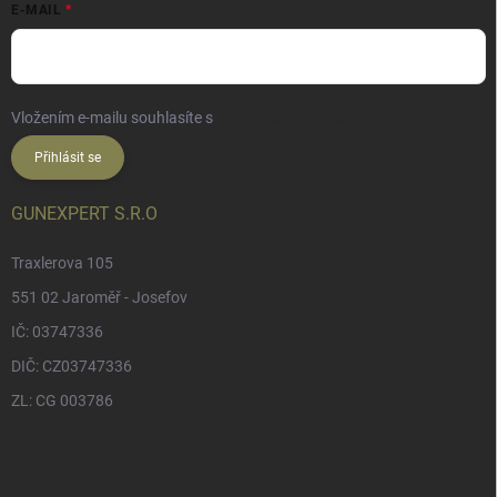
E-MAIL
Vložením e-mailu souhlasíte s
podmínkami ochrany osobních údajů
Přihlásit se
GUNEXPERT S.R.O
Traxlerova 105
551 02 Jaroměř - Josefov
IČ: 03747336
DIČ: CZ03747336
ZL: CG 003786