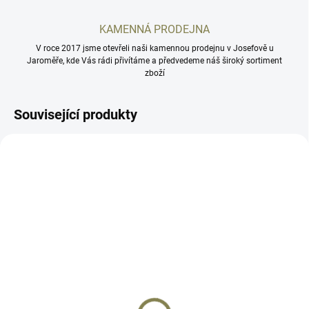
KAMENNÁ PRODEJNA
V roce 2017 jsme otevřeli naši kamennou prodejnu v Josefově u
Jaroměře, kde Vás rádi přivítáme a předvedeme náš široký sortiment
zboží
Související produkty
GCZV-BL
0611-03101-0104
SKLADEM
SKLADEM
Hliníkové střenky CZ 75,
Hliníkové střenky CZ 75,
CZ 75 SP-01, CZ Shadow
CZ 75 SP-01, CZ Shadow
2, CZ TS 2 | TS Vibram
2, CZ TS 2 | KMR