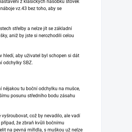
t nastavení z klasických násobků stovek
náboje vz.43 bez toho, aby se
stech střelby a nelze jít se základní
y, aniž by jste si nerozhodili celou
v hledí, aby uživatel byl schopen si dát
ní odchylky SBZ.
ní nějakou tu boční odchylku na mušce,
ětšímu posunu středního bodu zásahu
vyšroubovat, což by nevadilo, ale vadí
 případ, že zbraň kvůli bočnímu
it na pevná mířidla, s muškou už nelze