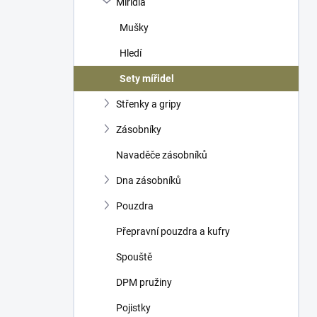
Mířidla
í
p
Mušky
a
n
Hledí
e
Sety mířidel
l
Střenky a gripy
Zásobníky
Navaděče zásobníků
Dna zásobníků
Pouzdra
Přepravní pouzdra a kufry
Spouště
DPM pružiny
Pojistky