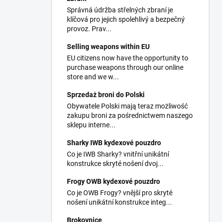
Správná údržba střelných zbraní je
klíčová pro jejich spolehlivý a bezpečný
provoz. Prav...
Selling weapons within EU
EU citizens now have the opportunity to
purchase weapons through our online
store and we w...
Sprzedaż broni do Polski
Obywatele Polski mają teraz możliwość
zakupu broni za pośrednictwem naszego
sklepu interne...
Sharky IWB kydexové pouzdro
Co je IWB Sharky? vnitřní unikátní
konstrukce skryté nošení dvoj...
Frogy OWB kydexové pouzdro
Co je OWB Frogy? vnější pro skryté
nošení unikátní konstrukce integ...
Brokovnice