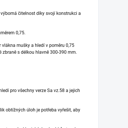
ýborná čitelnost díky svojí konstrukci a
ůměrem 0,75.
r vlákna mušky a hledí v poměru 0,75
é zbraně s délkou hlavně 300-390 mm.
hledí pro všechny verze Sa vz.58 a jejich
k obtížných úloh je potřeba vyřešit, aby