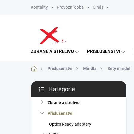
Přejít
Kontakty
Provozní doba
O nás
na
obsah
ZBRANĚ A STŘELIVO
PŘÍSLUŠENSTVÍ
Domů
Příslušenství
Mířidla
Sety mířidel
P
Kategorie
o
Přeskočit
s
kategorie
t
Zbraně a střelivo
r
Příslušenství
a
n
Optics Ready adaptéry
n