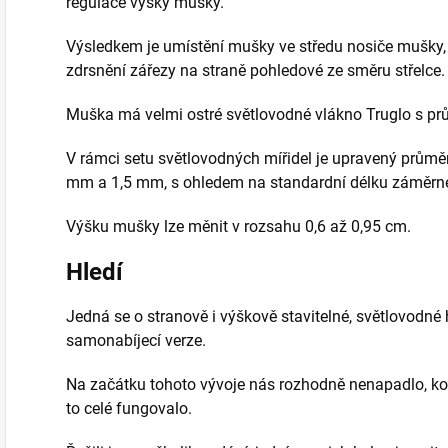
regulace výšky mušky.
Výsledkem je umístění mušky ve středu nosiče mušky, v
zdrsnění zářezy na straně pohledové ze směru střelce.
Muška má velmi ostré světlovodné vlákno Truglo s pr
V rámci setu světlovodných mířidel je upravený průmě
mm a 1,5 mm, s ohledem na standardní délku záměrn
Výšku mušky lze měnit v rozsahu 0,6 až 0,95 cm.
Hledí
Jedná se o stranově i výškově stavitelné, světlovodné 
samonabíjecí verze.
Na začátku tohoto vývoje nás rozhodně nenapadlo, koli
to celé fungovalo.