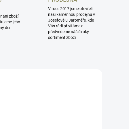
V roce 2017 jsme otevřeli
naši kamennou prodejnu v
dnání zboží
Josefově u Jaroměře, kde
tujeme jeho
Vás rádi přivítáme a
jný den
předvedeme náš široký
sortiment zboží
GCZV-BL
L-10
SKLADEM
SKLADEM
liníkové
Hliníkové
třenky CZ 75,
střenky CZ 75