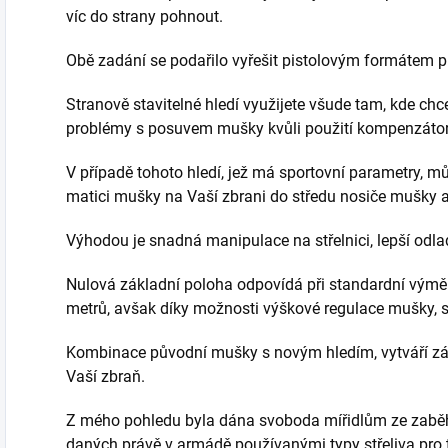
víc do strany pohnout.
Obě zadání se podařilo vyřešit pistolovým formátem pl
Stranově stavitelné hledí využijete všude tam, kde chc
problémy s posuvem mušky kvůli použití kompenzátor
V případě tohoto hledí, jež má sportovní parametry, 
matici mušky na Vaší zbrani do středu nosiče mušky a
Výhodou je snadná manipulace na střelnici, lepší odlad
Nulová základní poloha odpovídá při standardní výmě
metrů, avšak díky možnosti výškové regulace mušky, se
Kombinace původní mušky s novým hledím, vytváří zá
Vaší zbraň.
Z mého pohledu byla dána svoboda mířidlům ze zaběh
daných právě v armádě používanými typy střeliva pro 