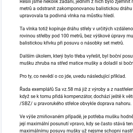
Řešili jsme několik zadání, jedním z nich bylo zjemni
metrů a odstranit zakomponovanou balistickou dráhu 
upravovala ta podivná vlnka na můstku hledí.
Ta vlnka totiž kopíruje dráhu střely v určitých vzdáleno
rovinou střelby pod 100 metrů, bez výškové úpravy mušk
balistickou křivku při posuvu o násobky set metrů.
Dalším úkolem, který bylo třeba vyřešit, byl boční posu
mušku zhruba na střed matice mušky a doladil si boč
Pro ty, co nevědí o co jde, uvedu následující příklad.
Řada exemplářů Sa vz.58 má již z výroby a z nastřele
když se k tomu přidá kompenzátor, dochází ještě k v
/SBZ/ u pravorukého střelce obvykle doprava nahoru.
Ve výše zmiňovaném případě, je potřeba mušku hodně 
její maximální posunutí vpravo, kdy se často stává ten
maximálnímu posuvu mušky už nejsme schopni nastřel