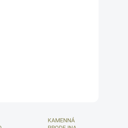
EME DORUČIT DO:
ZVOLTE VARIANTU
NOSTI DORUČENÍ
−
+
Přidat do košíku
stranově i výškově stavitelného hledí se
tlovodným vláknem a mušky se světlovodným
knem pro všechny verze Sa vz 58. Různé barvy
tlovodného vlákna pro hledí i mušku.
ILNÍ INFORMACE
ZEPTAT SE
HLÍDAT
KAMENNÁ
O
PRODEJNA