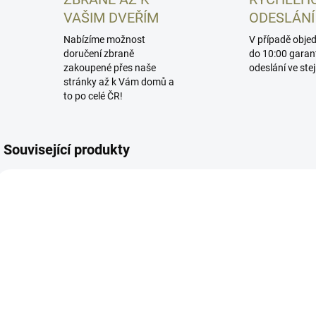
VAŠIM DVEŘÍM
ODESLÁNÍ
Nabízíme možnost
V případě obje
doručení zbraně
do 10:00 garan
zakoupené přes naše
odeslání ve ste
stránky až k Vám domů a
to po celé ČR!
Související produkty
1091-1301-01
1091-1187-02
DOČASNĚ
SKLADEM
VYPRODÁNO
Hliníkové
H
Hliníkové
střenky CZ 75
s