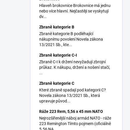
Hlaveň brokovnice Brokovnice má jednu
nebo více hlavní. Nejčastěji se vyskytují
dv...
Zbraně kategorie B
Zbraně kategorie B podléhající
nákupnímu povolení Novela zákona
13/2021 Sb., kte...
Zbraně kategorie C-I
Zbraně C-I k držení nevyžadují zbrojní
průkaz. K nákupu, držení a nošení stačí,
...
Zbraně kategorie C
Které zbraně spadají pod kategorii C?
Novela zákona 13/2021 Sb., která
upravuje původ...
Ráže 223 Rem, 5,56 x 45 mm NATO
Nejrozšířenější náboj armád NATO - ráže
223 Remington Tímto pojmem (oficiálně
5.56 NA...