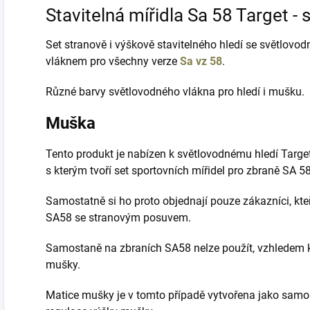
Stavitelná mířidla Sa 58 Target -
Set stranově i výškově stavitelného hledí se světlo
vláknem pro všechny verze
Sa vz 58
.
Různé barvy světlovodného vlákna pro hledí i mušku.
Muška
Tento produkt je nabízen k světlovodnému hledí Targ
s kterým tvoří set sportovních mířidel pro zbraně SA 58
Samostatně si ho proto objednají pouze zákazníci, kteří
SA58 se stranovým posuvem.
Samostaně na zbraních SA58 nelze použít, vzhledem k
mušky.
Matice mušky je v tomto případě vytvořena jako samo