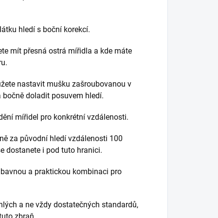
átku hledí s boční korekcí.
ete mít přesná ostrá mířidla a kde máte
u.
můžete nastavit mušku zašroubovanou v
 bočně doladit posuvem hledí.
ění mířidel pro konkrétní vzdálenosti.
ně za původní hledí vzdálenosti 100
 dostanete i pod tuto hranici.
bavnou a praktickou kombinaci pro
lých a ne vždy dostatečných standardů,
tuto zbraň.