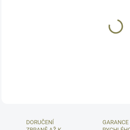
MŮŽ
MOŽ
Set 
svě
vlá
svě
DETA
DORUČENÍ
GARANCE
ZBRANĚ AŽ K
RYCHLÉH