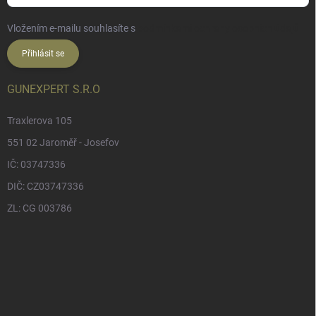
Vložením e-mailu souhlasíte s
podmínkami ochrany osobních údajů
Přihlásit se
GUNEXPERT S.R.O
Traxlerova 105
551 02 Jaroměř - Josefov
IČ: 03747336
DIČ: CZ03747336
ZL: CG 003786