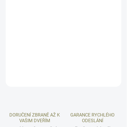
10.8.2026
MOŽNOSTI
DORUČENÍ
−
+
Přidat do košíku
Sklopná pažba Galil 2 s polymerovým kloubem pro zbraně SA58.
Pažba pochází od izraelské firmy FAB DEFENSE. Pažba je pěkně
zpracovaná. Na střelnici nebo LOSku je to ideální záležitost.
DETAILNÍ INFORMACE
ZEPTAT SE
HLÍDAT
DORUČENÍ ZBRANĚ AŽ K
GARANCE RYCHLÉHO
VAŠIM DVEŘÍM
ODESLÁNÍ