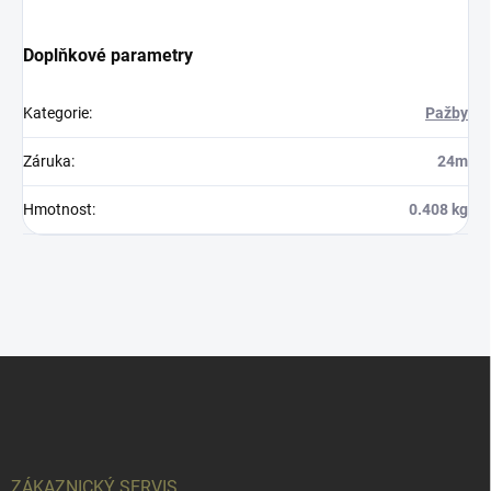
Doplňkové parametry
Kategorie
:
Pažby
Záruka
:
24m
Hmotnost
:
0.408 kg
Z
á
p
a
t
í
ZÁKAZNICKÝ SERVIS