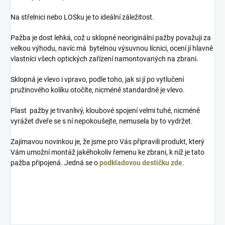
Na střelnici nebo LOSku je to ideální záležitost.
Pažba je dost lehká, což u sklopné neoriginální pažby považuji za
velkou výhodu, navíc má bytelnou výsuvnou lícnici, ocení jí hlavně
vlastníci všech optických zařízení namontovaných na zbrani.
Sklopná je vlevo i vpravo, podle toho, jak si jí po vytlučení
pružinového kolíku otočíte, nicméně standardně je vlevo.
Plast pažby je trvanlivý, kloubové spojení velmi tuhé, nicméně
vyrážet dveře se s ní nepokoušejte, nemusela by to vydržet.
Zajímavou novinkou je, že jsme pro Vás připravili produkt, který
Vám umožní montáž jakéhokoliv řemenu ke zbrani, k níž je tato
pažba připojená. Jedná se o
podkladovou destičku zde
.