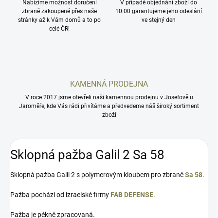
Nabízíme možnost doručení
V případě objednání zboží do
zbraně zakoupené přes naše
10:00 garantujeme jeho odeslání
stránky až k Vám domů a to po
ve stejný den
celé ČR!
KAMENNÁ PRODEJNA
V roce 2017 jsme otevřeli naši kamennou prodejnu v Josefově u
Jaroměře, kde Vás rádi přivítáme a předvedeme náš široký sortiment
zboží
Sklopná pažba Galil 2 Sa 58
Sklopná pažba Galil 2 s polymerovým kloubem pro zbraně
Sa 58
.
Pažba pochází od izraelské firmy
FAB DEFENSE
.
Pažba je pěkně zpracovaná.