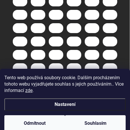
Tento web používá soubory cookie. Dalším procházením
tohoto webu vyjadřujete souhlas s jejich používáním.. Více
informací
zde
.
Nastavení
Copyright 2026
GuneXpert s.r.o.
. Všechna práva vyhrazena.
Upravit
nastavení cookies
Odmítnout
Souhlasím
Vytvořil Shoptet