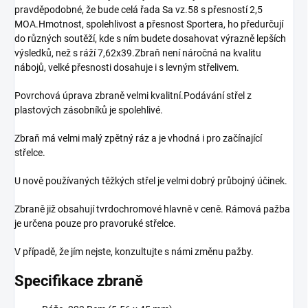
pravděpodobné, že bude celá řada Sa vz.58 s přesností 2,5
MOA.Hmotnost, spolehlivost a přesnost Sportera, ho předurčují
do různých soutěží, kde s ním budete dosahovat výrazně lepších
výsledků, než s ráží 7,62x39.Zbraň není náročná na kvalitu
nábojů, velké přesnosti dosahuje i s levným střelivem.
Povrchová úprava zbraně velmi kvalitní.Podávání střel z
plastových zásobníků je spolehlivé.
Zbraň má velmi malý zpětný ráz a je vhodná i pro začínající
střelce.
U nově používaných těžkých střel je velmi dobrý průbojný účinek.
Zbraně již obsahují tvrdochromové hlavně v ceně. Rámová pažba
je určena pouze pro pravoruké střelce.
V případě, že jím nejste, konzultujte s námi změnu pažby.
Specifikace zbraně