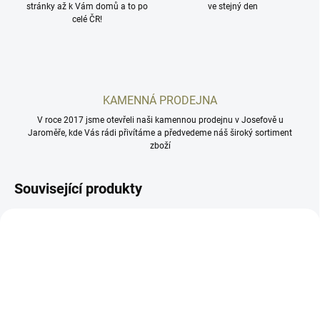
stránky až k Vám domů a to po
ve stejný den
celé ČR!
KAMENNÁ PRODEJNA
V roce 2017 jsme otevřeli naši kamennou prodejnu v Josefově u
Jaroměře, kde Vás rádi přivítáme a předvedeme náš široký sortiment
zboží
Související produkty
AD2121
AD2125