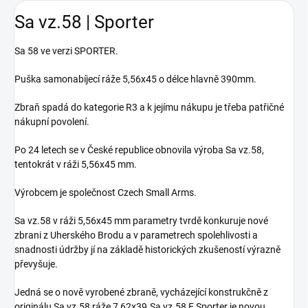
Sa vz.58 | Sporter
Sa 58 ve verzi SPORTER.
Puška samonabíjecí ráže 5,56x45 o délce hlavně 390mm.
Zbraň spadá do kategorie R3 a k jejímu nákupu je třeba patřičné
nákupní povolení.
Po 24 letech se v České republice obnovila výroba Sa vz.58,
tentokrát v ráži 5,56x45 mm.
Výrobcem je společnost Czech Small Arms.
Sa vz.58 v ráži 5,56x45 mm parametry tvrdě konkuruje nové
zbrani z Uherského Brodu a v parametrech spolehlivosti a
snadnosti údržby jí na základě historických zkušeností výrazně
převyšuje.
Jedná se o nově vyrobené zbraně, vycházející konstrukčně z
originálu Sa vz.58 ráže 7,62x39.Sa vz.58 E Sporter je novou