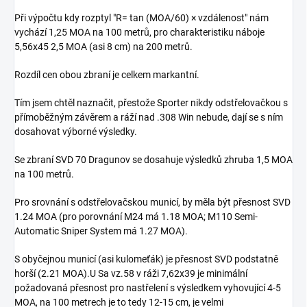
Při výpočtu kdy rozptyl "R= tan (MOA/60) × vzdálenost" nám
vychází 1,25 MOA na 100 metrů, pro charakteristiku náboje
5,56x45 2,5 MOA (asi 8 cm) na 200 metrů.
Rozdíl cen obou zbraní je celkem markantní.
Tím jsem chtěl naznačit, přestože Sporter nikdy odstřelovačkou s
přímoběžným závěrem a ráží nad .308 Win nebude, dají se s ním
dosahovat výborné výsledky.
Se zbraní SVD 70 Dragunov se dosahuje výsledků zhruba 1,5 MOA
na 100 metrů.
Pro srovnání s odstřelovačskou municí, by měla být přesnost SVD
1.24 MOA (pro porovnání M24 má 1.18 MOA; M110 Semi-
Automatic Sniper System má 1.27 MOA).
S obyčejnou municí (asi kulomeťák) je přesnost SVD podstatně
horší (2.21 MOA).U Sa vz.58 v ráži 7,62x39 je minimální
požadovaná přesnost pro nastřelení s výsledkem vyhovující 4-5
MOA, na 100 metrech je to tedy 12-15 cm, je velmi