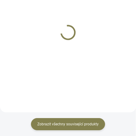
SKLADEM
SKLADEM
Duralový kryt závěru
Duralové předpažbí
Expert Sa 58 (vč. pružin)
Expert Sa 58
8 800 Kč
13 790 Kč
Do košíku
Do košíku
Nový duralový kryt závěru pro Sa
Duralové předpažbí Sa vz 58
vz 58 s fixačními prvky pro
Expert. Kompletní duralové
použití všech běžných optických
předpažbí pro zbraně Sa 58.
systémů. Jedná se o nově
Jedná se o jednoznačně nejlepší
vyvinutý prvek - náhradní díl pro
předpažbí pro Sa vz.58.
Sa vz.58 v rážích...
Předpažbí Expert je kompatibilní
se...
Zobrazit všechny související produkty