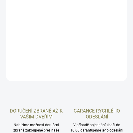
vz.58 Sporter od Czech Small Arms Jablůnka. Puška samonabíjecí
ráže 5,56x45 o délce hlavně 390/410mm. Zbraň spadá do
kategorie R3 a k jejímu nákupu je třeba patřičné nákupní povolení.
Zbraně jsou kompletně nově vyrobené, bez použití původních dílů.
Změna oproti původnímu originálu je ve spoušťovém
mechanismu, změněném pouzdru závěru, nosiči závorníku a
samozřejmě v základních doplňcích na zbrani instalovaných.
Záruka na zbraň je přenositelná a je 5 let.
DETAILNÍ INFORMACE
ZEPTAT SE
HLÍDAT
DORUČENÍ ZBRANĚ AŽ K
GARANCE RYCHLÉHO
VAŠIM DVEŘÍM
ODESLÁNÍ
Nabízíme možnost doručení
V případě objednání zboží do
zbraně zakoupené přes naše
10:00 garantujeme jeho odeslání