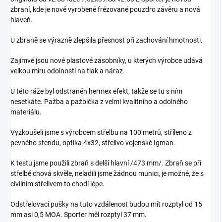
zbraní, kde je nově vyrobené frézované pouzdro závěru a nová
hlaveň.
U zbraně se výrazně zlepšila přesnost při zachování hmotnosti.
Zajímvé jsou nové plastové zásobníky, u kterých výrobce udává
velkou míru odolnosti na tlak a náraz.
U této ráže byl odstraněn hermex efekt, takže se tu s ním
nesetkáte. Pažba a pažbička z velmi kvalitního a odolného
materiálu.
Vyzkoušeli jsme s výrobcem střelbu na 100 metrů, stříleno z
pevného stendu, optika 4x32, střelivo vojenské Igman.
K testu jsme použili zbraň s delší hlavní /473 mm/. Zbraň se při
střelbě chová skvěle, neladili jsme žádnou munici, je možné, že s
civilním střelivem to chodí lépe.
Odstřelovací pušky na tuto vzdálenost budou mít rozptyl od 15
mm asi 0,5 MOA. Sporter měl rozptyl 37 mm.