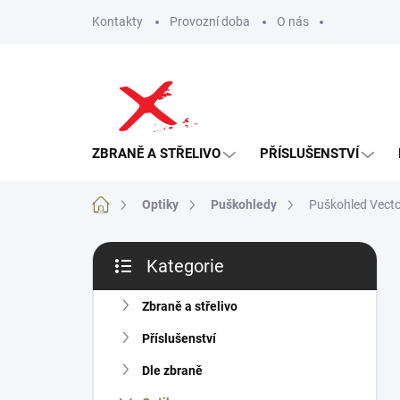
Přejít
Kontakty
Provozní doba
O nás
na
obsah
ZBRANĚ A STŘELIVO
PŘÍSLUŠENSTVÍ
Domů
Optiky
Puškohledy
Puškohled Vecto
P
Kategorie
o
Přeskočit
s
kategorie
t
Zbraně a střelivo
r
Příslušenství
a
n
Dle zbraně
n