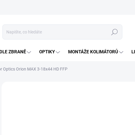
Hledat
DLE ZBRANĚ
OPTIKY
MONTÁŽE KOLIMÁTORŮ
L
r Optics Orion MAX 3-18x44 HD FFP
Neohodnoceno
Podrobnosti hodnocení
ZNAČKA
NOVINKA
7 
Měr
SK
cena