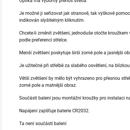
Optika má výborný přenos světla.
Je možné ji seřizovat jak stranově, tak výškově pomocí
indikován slyšitelným kliknutím.
Chcete-li změnit zvětšení, jednoduše otočte kroužkem v
podle preferencí střelce.
Menší zvětšení poskytuje širší zorné pole a jasnější ob
Je užitečné při střelbě za slabého osvětlení, na blízko
Větší zvětšení by mělo být vyhrazeno pro přesnou střel
zorné pole a matnější obraz.
Součástí balení jsou montážní kroužky pro instalaci na
Napájení zajišťuje baterie CR2032.
Ta není součástí balení