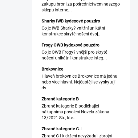
zakupu broni za pośrednictwem naszego
sklepu interne...
Sharky IWB kydexové pouzdro
Co je IWB Sharky? vnitřní unikátní
konstrukce skryté nošení dvoj...
Frogy OWB kydexové pouzdro
Co je OWB Frogy? vnější pro skryté
nošení unikátní konstrukce integ...
Brokovnice
Hlaveň brokovnice Brokovnice má jednu
nebo více hlavní. Nejčastěji se vyskytují
dv...
Zbraně kategorie B
Zbraně kategorie B podléhající
nákupnímu povolení Novela zákona
13/2021 Sb., kte...
Zbraně kategorie C-I
Zbraně C-I k držení nevyžadují zbrojní