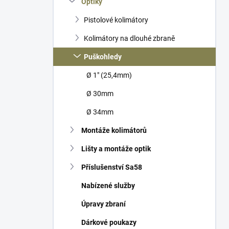
Optiky
í
p
Pistolové kolimátory
a
n
Kolimátory na dlouhé zbraně
e
Puškohledy
l
Ø 1" (25,4mm)
Ø 30mm
Ø 34mm
Montáže kolimátorů
Lišty a montáže optik
Příslušenství Sa58
Nabízené služby
Úpravy zbraní
Dárkové poukazy