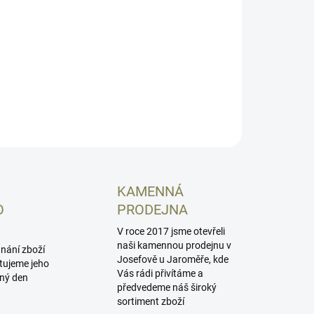
 pohyblivé cíle. Větší zvětšení by mělo být vyhrazeno pro
nou střelbu na velké vzdálenosti, která má užší zorné pole a
ější obraz. Součástí balení jsou montážní kroužky pro
alaci na RIS lištu. Napájení zajišťuje baterie CR2032. Ta není
ástí balení.
ILNÍ INFORMACE
ZEPTAT SE
HLÍDAT
KAMENNÁ
O
PRODEJNA
V roce 2017 jsme otevřeli
naši kamennou prodejnu v
dnání zboží
Josefově u Jaroměře, kde
tujeme jeho
Vás rádi přivítáme a
jný den
předvedeme náš široký
sortiment zboží