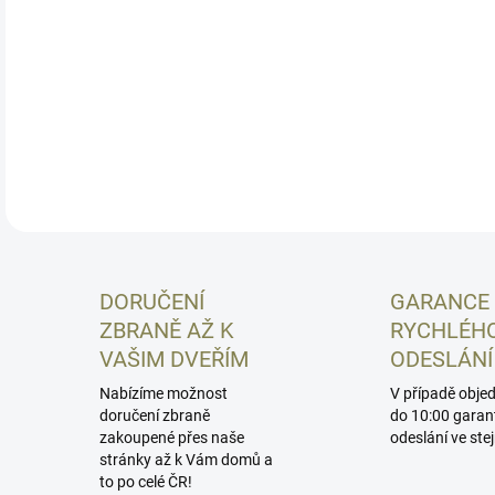
a na
přes
matn
inst
souč
DETA
DORUČENÍ
GARANCE
ZBRANĚ AŽ K
RYCHLÉH
VAŠIM DVEŘÍM
ODESLÁNÍ
Nabízíme možnost
V případě obje
doručení zbraně
do 10:00 garan
zakoupené přes naše
odeslání ve ste
stránky až k Vám domů a
to po celé ČR!