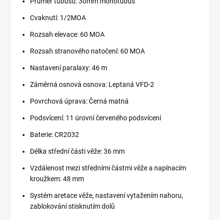
Průměr tubusu: 30mm monotubus
Cvaknutí: 1/2MOA
Rozsah elevace: 60 MOA
Rozsah stranového natočení: 60 MOA
Nastavení paralaxy: 46 m
Záměrná osnová osnova: Leptaná VFD-2
Povrchová úprava: Černá matná
Podsvícení: 11 úrovní červeného podsvícení
Baterie: CR2032
Délka střední části věže: 36 mm
Vzdálenost mezi středními částmi věže a napínacím
kroužkem: 48 mm
Systém aretace věže, nastavení vytažením nahoru,
zablokování stisknutím dolů