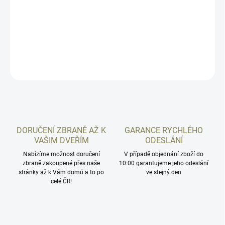
zorné pole a matnější obraz. Součástí balení jsou montážní
kroužky pro instalaci na RIS lištu. Napájení zajišťuje
baterie CR2032. Ta není součástí balení.
DETAILNÍ INFORMACE
ZEPTAT SE
HLÍDAT
DORUČENÍ ZBRANĚ AŽ K
GARANCE RYCHLÉHO
VAŠIM DVEŘÍM
ODESLÁNÍ
Nabízíme možnost doručení
V případě objednání zboží do
zbraně zakoupené přes naše
10:00 garantujeme jeho odeslání
stránky až k Vám domů a to po
ve stejný den
celé ČR!