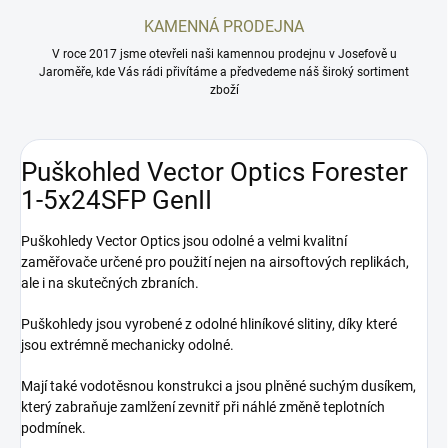
KAMENNÁ PRODEJNA
V roce 2017 jsme otevřeli naši kamennou prodejnu v Josefově u
Jaroměře, kde Vás rádi přivítáme a předvedeme náš široký sortiment
zboží
Puškohled Vector Optics Forester
1-5x24SFP GenII
Puškohledy Vector Optics jsou odolné a velmi kvalitní
zaměřovače určené pro použití nejen na airsoftových replikách,
ale i na skutečných zbraních.
Puškohledy jsou vyrobené z odolné hliníkové slitiny, díky které
jsou extrémně mechanicky odolné.
Mají také vodotěsnou konstrukci a jsou plněné suchým dusíkem,
který zabraňuje zamlžení zevnitř při náhlé změně teplotních
podmínek.