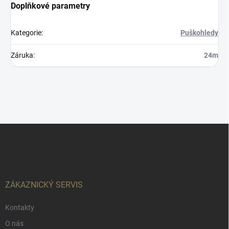
Doplňkové parametry
Kategorie
:
Puškohledy
Záruka
:
24m
Z
á
p
a
t
í
ZÁKAZNICKÝ SERVIS
Kontakty
O nás