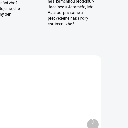
naši kamennou prodejnu v
dnání zboží
Josefově u Jaroměře, kde
tujeme jeho
Vás rádi přivítáme a
jný den
předvedeme náš široký
sortiment zboží
AD2422
AD4811
NEDOSTUPNÉ
SKLADEM
Spoušť
Modifikovaný
ompletní Sa
přerušovač
58
spouště Sa 58
Další
produkt