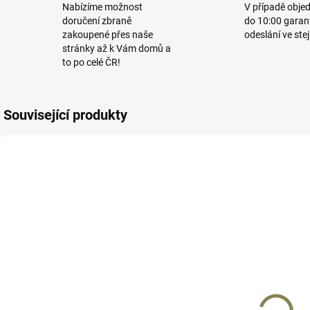
Nabízíme možnost
V případě obje
doručení zbraně
do 10:00 garan
zakoupené přes naše
odeslání ve ste
stránky až k Vám domů a
to po celé ČR!
Související produkty
AD2398
AD2404
NEDOSTUPNÉ
SKLADEM
Spoušť Sa 58
Přerušovač Sa
58
k
990 Kč
790 Kč