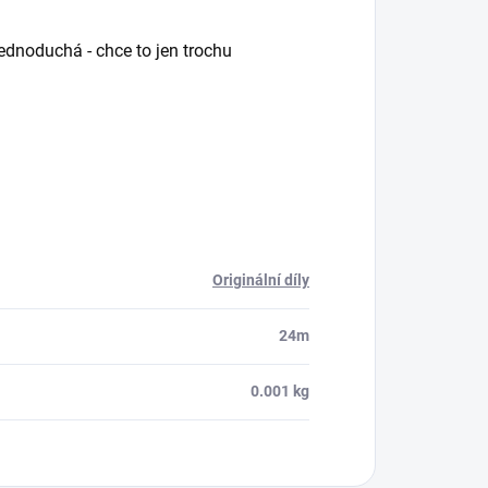
 jednoduchá - chce to jen trochu
Originální díly
24m
0.001 kg