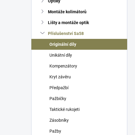
Optiky
í
p
Montáže kolimátorů
a
n
Lišty a montáže optik
e
Příslušenství Sa58
l
Originální díly
Unikátní díly
Kompenzátory
Kryt závěru
Předpažbí
Pažbičky
Taktické rukojeti
Zásobníky
Pažby