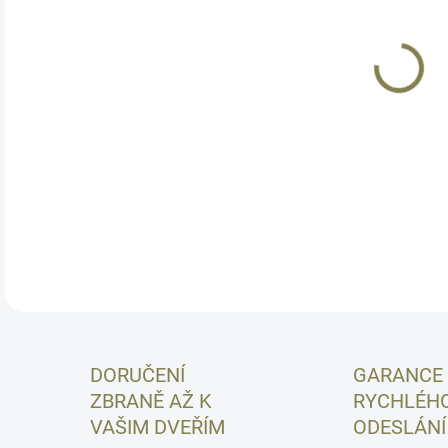
10.
MOŽ
Orig
stej
chce
DETA
DORUČENÍ
GARANCE
ZBRANĚ AŽ K
RYCHLÉH
VAŠIM DVEŘÍM
ODESLÁNÍ