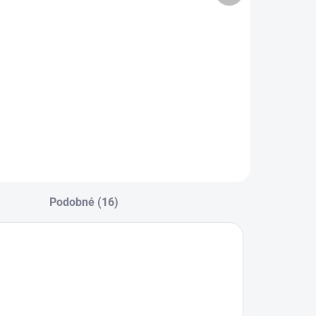
2 190 Kč
1 790 Kč
Do košíku
Do košíku
riginální spoušť
Modifikovaný
ompletní Sa vz 58.
přerušovač
estava se skládá
spouště Sa vz 58.
e čtyř nebo ze
Modifikovaný
esti dílů v
přerušovač
ávislosti na to,
spouště byl
estli se jedná o
vytvořen na
poušť pro
základě známé
amonabíjecí nebo
konstrukční chyby
Podobné (16)
amočinnou verzi
předělávek SA
braně....
vz.58 na
samonabíjecí
CZ858, případně...