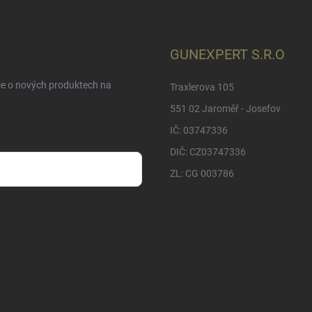
GUNEXPERT S.R.O
ce o nových produktech na
Traxlerova 105
551 02 Jaroměř - Josefov
IČ: 03747336
DIČ: CZ03747336
ZL: CG 003786
sobních údajů