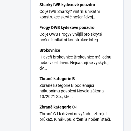
Sharky IWB kydexové pouzdro
Co je IWB Sharky? vnitřní unikátní
konstrukce skryté nošení dvoj...
Frogy OWB kydexové pouzdro
Co je OWB Frogy? vnější pro skryté
nošení unikátní konstrukce integ...
Brokovnice
Hlaveň brokovnice Brokovnice má jednu
nebo více hlavní. Nejčastěji se vyskytují
dv...
Zbraně kategorie B
Zbraně kategorie B podléhající
nákupnímu povolení Novela zákona
13/2021 Sb., kte...
Zbraně kategorie C-I
Zbraně C-I k držení nevyžadují zbrojní
průkaz. K nákupu, držení a nošení stačí,
...