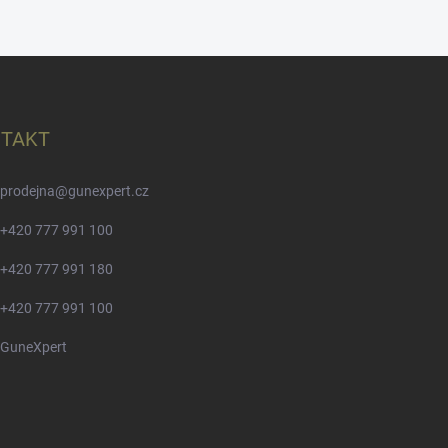
TAKT
prodejna
@
gunexpert.cz
+420 777 991 100
+420 777 991 180
+420 777 991 100
GuneXpert