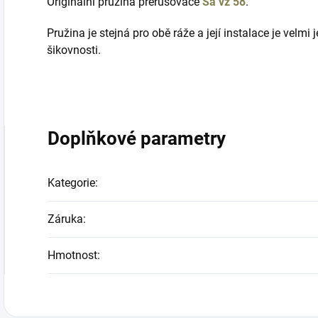
Originální pružina přerušovače
Sa vz 58
.
Pružina je stejná pro obě ráže a její instalace je velmi
šikovnosti.
Doplňkové parametry
Kategorie
:
Záruka
:
Hmotnost
: