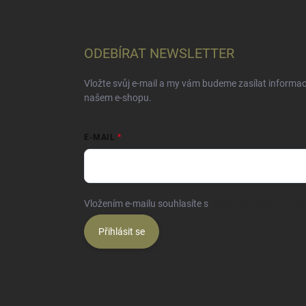
ODEBÍRAT NEWSLETTER
Vložte svůj e-mail a my vám budeme zasílat informa
našem e-shopu.
E-MAIL
Vložením e-mailu souhlasíte s
podmínkami ochrany o
Přihlásit se