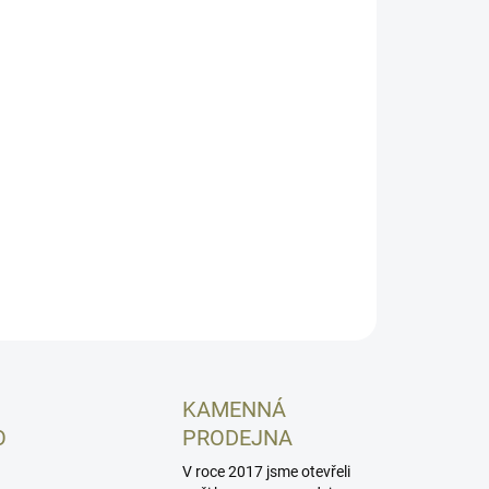
8.2026
NOSTI DORUČENÍ
−
+
Přidat do košíku
inální pružina přerušovače Sa vz 58. Pružina je
ná pro obě ráže a její instalace je velmi jednoduchá -
 to jen trochu šikovnosti.
ILNÍ INFORMACE
ZEPTAT SE
HLÍDAT
KAMENNÁ
O
PRODEJNA
V roce 2017 jsme otevřeli