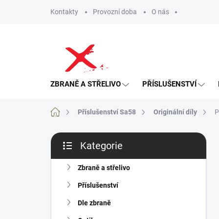
Přejít
Kontakty
Provozní doba
O nás
na
obsah
ZBRANĚ A STŘELIVO
PŘÍSLUŠENSTVÍ
Domů
Příslušenství Sa58
Originální díly
P
P
Kategorie
o
Přeskočit
s
kategorie
t
Zbraně a střelivo
r
Příslušenství
a
n
Dle zbraně
n