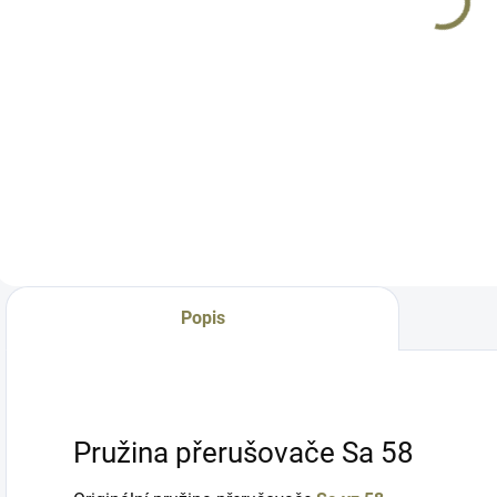
Do košíku
Do košíku
Originální spoušť
Sa vz 58. Spoušť
Originální
holá, bez pružin,
přerušovač Sa vz
O
přerušovače a
58. Součástka,
k
spoušťové páky.
která se nachází ve
S
Spoušť je originální
všech typech klonů
z
s oběma výstupky.
Sa vz.58, kromě
š
Pro některé modely
zbraní VZ 2058,
z
/CZH 2003 Sport/
které jsou vybaveny
j
je potřeba si jí...
modifikovaným
s
přerušovačem
s
Popis
(naleznete jej v...
s
z
Pružina přerušovače Sa 58