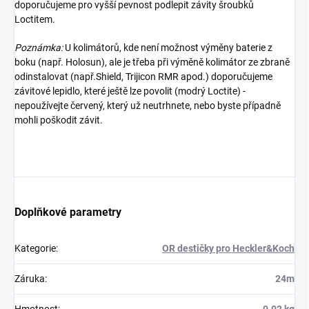
doporučujeme pro vyšší pevnost podlepit závity šroubků
Loctitem.
Poznámka:
U kolimátorů, kde není možnost výměny baterie z
boku (např. Holosun), ale je třeba při výměně kolimátor ze zbraně
odinstalovat (např.Shield, Trijicon RMR apod.) doporučujeme
závitové lepidlo, které ještě lze povolit (modrý Loctite) -
nepoužívejte červený, který už neutrhnete, nebo byste případně
mohli poškodit závit.
Doplňkové parametry
Kategorie
:
OR destičky pro Heckler&Koch
Záruka
:
24m