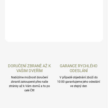
Podkladová destička pro optics ready (OR) modely pistole HK VP9
OR & SFP9 OR. Určeno výhradně pro níže uvedené kolimátory.
DETAILNÍ INFORMACE
ZEPTAT SE
HLÍDAT
DORUČENÍ ZBRANĚ AŽ K
GARANCE RYCHLÉHO
VAŠIM DVEŘÍM
ODESLÁNÍ
Nabízíme možnost doručení
V případě objednání zboží do
zbraně zakoupené přes naše
10:00 garantujeme jeho odeslání
stránky až k Vám domů a to po
ve stejný den
celé ČR!