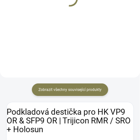
Do košíku
Do košíku
Vstupte s kolimátorem SCS-CZ P-
Holosun EPS je novinka roku
10 GR do nové éry zaměřovačů.
2022. Robustní a velmi malá
HOLOSUN představuje
konstrukce určená pro fullsize
nejprokročilejší kolimátor, který
zbraně. Kolimátor je Holosun K-
kdy vyrobil. Určeno pro pistoli CZ
series kompatibilní a lze jej
P-10 OR (optic ready) pro...
upevnit na všechny zbraně...
Zobrazit všechny související produkty
Podkladová destička pro HK VP9
OR & SFP9 OR | Trijicon RMR / SRO
+ Holosun