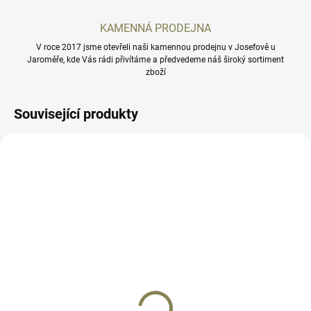
KAMENNÁ PRODEJNA
V roce 2017 jsme otevřeli naši kamennou prodejnu v Josefově u
Jaroměře, kde Vás rádi přivítáme a předvedeme náš široký sortiment
zboží
Související produkty
SCSP10
70155877
SKLADEM
SKLADEM
Kolimátor Holosun SCS
Kolimátor Holosun EPS
P-10 GR
MRS
12 900 Kč
13 990 Kč