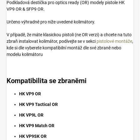
Podkladová destička pro optics ready (OR) modely pistole HK
VP9 OR & SFP9 OR.
Určeno výhradně pro níže uvedené kolimátory.
V případě, že máte klasickou pistoli (ne OR verzi) a chcete na tuto
zbraň instalovat kolimátor, podívejte se v sekci
pistolové montáže
,
kde si dle vyberete kompatibilní montáž dle své zbraně nebo
modelu kolimátoru
​Kompatibilita se zbraněmi
HK VP9 OR
HK VP9 Tactical OR
HK VP9L OR
HK VP9 Match OR
HK VP9SK OR