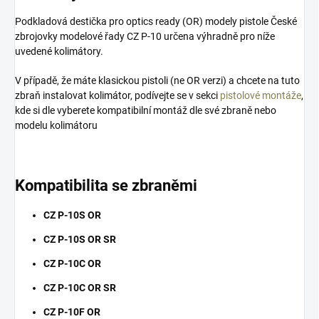
Podkladová destička pro optics ready (OR) modely pistole České
zbrojovky modelové řady CZ P-10 určena výhradně pro níže
uvedené kolimátory.
V případě, že máte klasickou pistoli (ne OR verzi) a chcete na tuto
zbraň instalovat kolimátor, podívejte se v sekci
pistolové montáže
,
kde si dle vyberete kompatibilní montáž dle své zbraně nebo
modelu kolimátoru
​Kompatibilita se zbraněmi
CZ P-10S OR
CZ P-10S OR SR
CZ P-10C OR
CZ P-10C OR SR
CZ P-10F OR