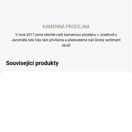
KAMENNÁ PRODEJNA
V roce 2017 jsme otevřeli naši kamennou prodejnu v Josefově u
Jaroměře, kde Vás rádi přivítáme a předvedeme náš široký sortiment
zboží
Související produkty
MS-CZ13
MCZP10-BL
DOČASNĚ VYPRODÁNO
SKLADEM
DPM pružiny CZ P-10C
Navaděč zásobníku CZ