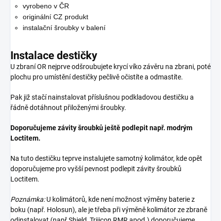
vyrobeno v ČR
originální CZ produkt
instalační šroubky v balení
Instalace destičky
U zbraní OR nejprve odšroubujete krycí víko závěru na zbrani, poté
plochu pro umístění destičky pečlivě očistíte a odmastíte.
Pak již stačí nainstalovat příslušnou podkladovou destičku a
řádně dotáhnout přiloženými šroubky.
Doporučujeme závity šroubků ještě podlepit např. modrým
Loctitem.
Na tuto destičku teprve instalujete samotný kolimátor, kde opět
doporučujeme pro vyšší pevnost podlepit závity šroubků
Loctitem.
Poznámka:
U kolimátorů, kde není možnost výměny baterie z
boku (např. Holosun), ale je třeba při výměně kolimátor ze zbraně
odinstalovat (např.Shield, Trijicon RMR apod.) doporučujeme