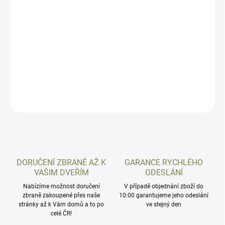
−
+
Přidat do košíku
Podkladová destička pro optics ready (OR) modely pistole České
zbrojovky modelové řady CZ P-10: CZ P-10S OR, CZ P-10C OR a CZ
P-10F OR určena výhradně pro níže uvedené kolimátory.
DETAILNÍ INFORMACE
ZEPTAT SE
HLÍDAT
DORUČENÍ ZBRANĚ AŽ K
GARANCE RYCHLÉHO
VAŠIM DVEŘÍM
ODESLÁNÍ
Nabízíme možnost doručení
V případě objednání zboží do
zbraně zakoupené přes naše
10:00 garantujeme jeho odeslání
stránky až k Vám domů a to po
ve stejný den
celé ČR!