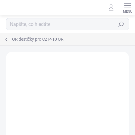
Přejít
na
obsah
Hledat
OR destičky pro CZ P-10 OR
Neohodnoceno
Podrobnosti hodnocení
ZNAČKA:
ČESKÁ ZBROJOVKA