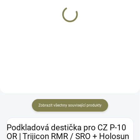
P-10C | TS
2 025 Kč
2 490 Kč
Do košíku
Detail
Systém mechanické redukce
zpětného rázu pro pistole CZ P-
Hliníkový navaděč zásobníku od
10C. Pružiny fungují na principu
italské firmy Toni System určený
soustavy pružin. Určeno pro
pro pistole modelové řady CZ P-
přímou výměnu za originální
10C. Navaděč slouží k
vratnou pružinu zbraně, není...
rychlejšímu a snadnému
navedení zásobníku do
zásobníkové...
Zobrazit všechny související produkty
Podkladová destička pro CZ P-10
OR | Trijicon RMR / SRO + Holosun