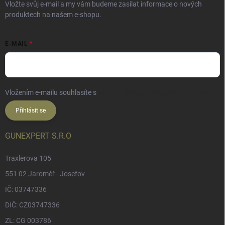
Vložte svůj e-mail a my vám budeme zasílat informace o nových
produktech na našem e-shopu.
E-MAIL
Vložením e-mailu souhlasíte s
podmínkami ochrany osobních údajů
Přihlásit se
GUNEXPERT S.R.O
Traxlerova 105
551 02 Jaroměř - Josefov
IČ: 03747336
DIČ: CZ03747336
ZL: CG 003786