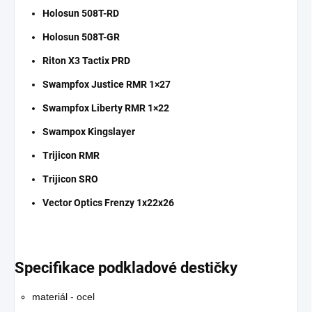
Holosun 508T-RD
Holosun 508T-GR
Riton X3 Tactix PRD
Swampfox Justice RMR 1×27
Swampfox Liberty RMR 1×22
Swampox Kingslayer
Trijicon RMR
Trijicon SRO
Vector Optics Frenzy 1x22x26
Specifikace podkladové destičky
materiál - ocel