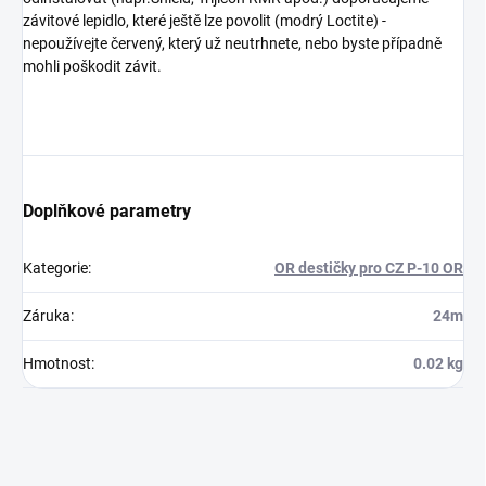
závitové lepidlo, které ještě lze povolit (modrý Loctite) -
nepoužívejte červený, který už neutrhnete, nebo byste případně
mohli poškodit závit.
Doplňkové parametry
Kategorie
:
OR destičky pro CZ P-10 OR
Záruka
:
24m
Hmotnost
:
0.02 kg