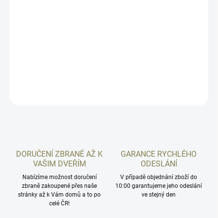
Originální plynový násadec Sa vz 58. Zařízení se lisuje na hlaveň v
místě plynového kanálku. Dodává se bez vrtané díry pro odběr
plynů, bez děr pro čep a bez lakování. Určen pro ráži 7,62 i 5,56.
Polotovar pro puškaře.
DETAILNÍ INFORMACE
ZEPTAT SE
HLÍDAT
DORUČENÍ ZBRANĚ AŽ K
GARANCE RYCHLÉHO
VAŠIM DVEŘÍM
ODESLÁNÍ
Nabízíme možnost doručení
V případě objednání zboží do
zbraně zakoupené přes naše
10:00 garantujeme jeho odeslání
stránky až k Vám domů a to po
ve stejný den
celé ČR!