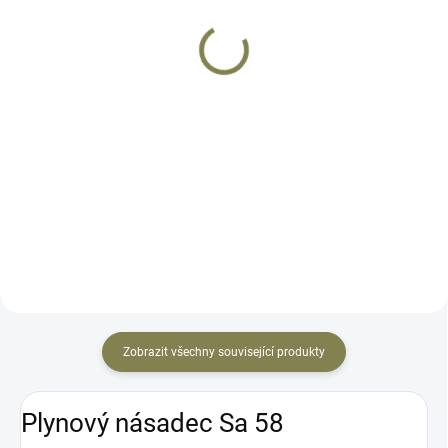
390 Kč
1 290 Kč
Do košíku
Do košíku
Originální čep hlavně Sa vz.58.
Originální nosič mušky holý Sa vz
Jediný způsob jak upevnit hlaveň
58. Povrchová úprava - bez barvy.
na Sa 58 a nezbláznit se z toho.
Jedná se o polotovar bez děr.
Některé nosiče mohou být na
povrchu předvrtané pro
zajišťovací čepy, ale jen do...
Zobrazit všechny související produkty
Plynový násadec Sa 58