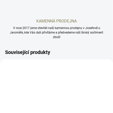
KAMENNÁ PRODEJNA
V roce 2017 jsme otevřeli naši kamennou prodejnu v Josefově u
Jaroměře, kde Vás rádi přivítáme a předvedeme náš široký sortiment
zboží
Související produkty
AD2110
AD853
SKLADEM
SKLADEM
Čep hlavně Sa 58
Nosič mušky holý Sa 58