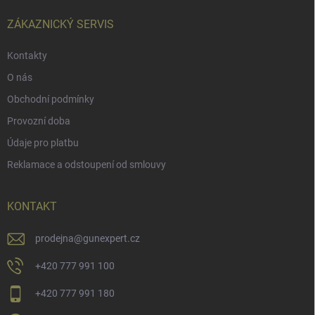
t
í
ZÁKAZNICKÝ SERVIS
Kontakty
O nás
Obchodní podmínky
Provozní doba
Údaje pro platbu
Reklamace a odstoupení od smlouvy
KONTAKT
prodejna
@
gunexpert.cz
+420 777 991 100
+420 777 991 180