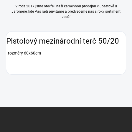
V roce 2017 jsme otevřeli naši kamennou prodejnu v Josefově u
Jaroměře, kde Vás rádi přivítáme a předvedeme náš široký sortiment
zboží
Pistolový mezinárodní terč 50/20
rozměry 60x60cm
Z
á
p
a