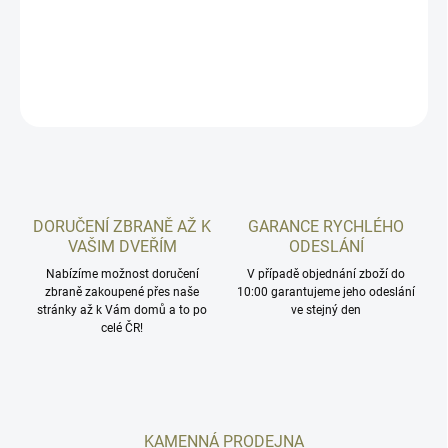
Mezinárodní pistolový terč 50/20, rozměry 60x60cm
DETAILNÍ INFORMACE
ZEPTAT SE
HLÍDAT
DORUČENÍ ZBRANĚ AŽ K
GARANCE RYCHLÉHO
VAŠIM DVEŘÍM
ODESLÁNÍ
Nabízíme možnost doručení
V případě objednání zboží do
zbraně zakoupené přes naše
10:00 garantujeme jeho odeslání
stránky až k Vám domů a to po
ve stejný den
celé ČR!
KAMENNÁ PRODEJNA