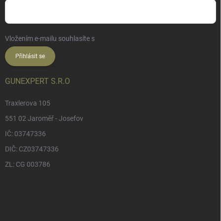
Vložením e-mailu souhlasíte s
podmínkami ochrany osobních údajů
Přihlásit se
GUNEXPERT S.R.O
Traxlerova 105
551 02 Jaroměř - Josefov
IČ: 03747336
DIČ: CZ03747336
ZL: CG 003786