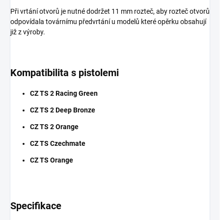
Při vrtání otvorů je nutné dodržet 11 mm rozteč, aby rozteč otvorů
odpovídala továrnímu předvrtání u modelů které opěrku obsahují
již z výroby.
Kompatibilita s pistolemi
CZ TS 2 Racing Green
CZ TS 2 Deep Bronze
CZ TS 2 Orange
CZ TS Czechmate
CZ TS Orange
Specifikace