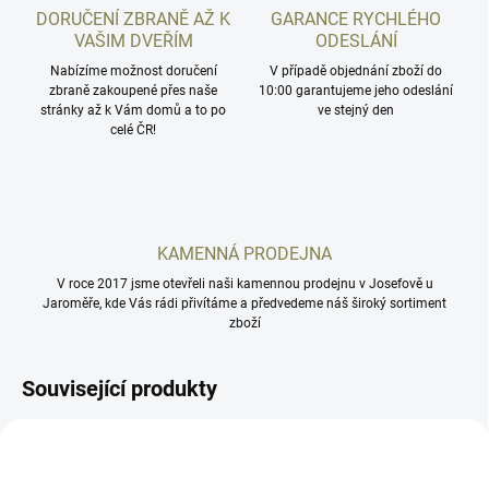
DORUČENÍ ZBRANĚ AŽ K
GARANCE RYCHLÉHO
VAŠIM DVEŘÍM
ODESLÁNÍ
Nabízíme možnost doručení
V případě objednání zboží do
zbraně zakoupené přes naše
10:00 garantujeme jeho odeslání
stránky až k Vám domů a to po
ve stejný den
celé ČR!
KAMENNÁ PRODEJNA
V roce 2017 jsme otevřeli naši kamennou prodejnu v Josefově u
Jaroměře, kde Vás rádi přivítáme a předvedeme náš široký sortiment
zboží
Související produkty
COTCZS2-BK
CALP10C-BK