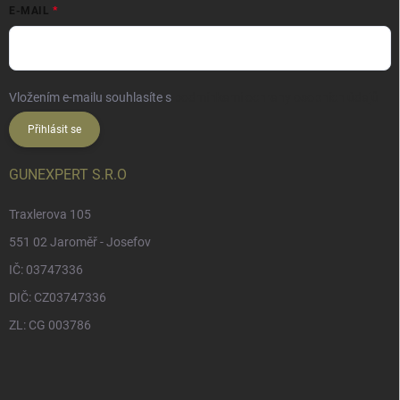
E-MAIL
Vložením e-mailu souhlasíte s
podmínkami ochrany osobních údajů
Přihlásit se
GUNEXPERT S.R.O
Traxlerova 105
551 02 Jaroměř - Josefov
IČ: 03747336
DIČ: CZ03747336
ZL: CG 003786