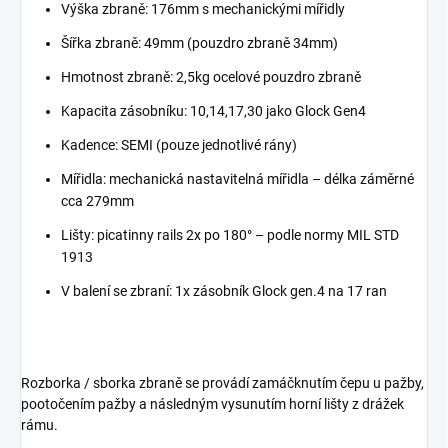
Výška zbraně: 176mm s mechanickými mířidly
Šířka zbraně: 49mm (pouzdro zbraně 34mm)
Hmotnost zbraně: 2,5kg ocelové pouzdro zbraně
Kapacita zásobníku: 10,14,17,30 jako Glock Gen4
Kadence: SEMI (pouze jednotlivé rány)
Mířidla: mechanická nastavitelná mířidla – délka záměrné
cca 279mm
Lišty: picatinny rails 2x po 180° – podle normy MIL STD
1913
V balení se zbraní: 1x zásobník Glock gen.4 na 17 ran
Rozborka / sborka zbraně se provádí zamáčknutím čepu u pažby,
pootočením pažby a následným vysunutím horní lišty z drážek
rámu.