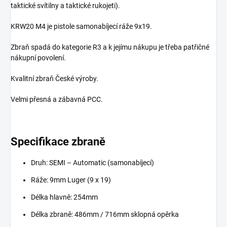
taktické svítilny a taktické rukojeti).
KRW20 M4 je pistole samonabíjecí ráže 9x19.
Zbraň spadá do kategorie R3 a k jejímu nákupu je třeba patřičné
nákupní povolení.
Kvalitní zbraň České výroby.
Velmi přesná a zábavná PCC.
Specifikace zbraně
Druh: SEMI – Automatic (samonabíjecí)
Ráže: 9mm Luger (9 x 19)
Délka hlavně: 254mm
Délka zbraně: 486mm / 716mm sklopná opěrka