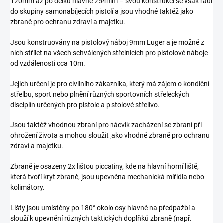
120mm až po délku hlavně 254mm – svou konstrukcí se však řadí
do skupiny samonabíjecích pistolí a jsou vhodné taktéž jako
zbraně pro ochranu zdraví a majetku.
Jsou konstruovány na pistolový náboj 9mm Luger a je možné z
nich střílet na všech schválených střelnicích pro pistolové náboje
od vzdálenosti cca 10m.
Jejich určení je pro civilního zákazníka, který má zájem o kondiční
střelbu, sport nebo plnění různých sportovních střeleckých
disciplín určených pro pistole a pistolové střelivo.
Jsou taktéž vhodnou zbraní pro nácvik zacházení se zbraní při
ohrožení života a mohou sloužit jako vhodné zbraně pro ochranu
zdraví a majetku.
Zbraně je osazeny 2x lištou piccatiny, kde na hlavní horní liště,
která tvoří kryt zbraně, jsou upevněna mechanická mířidla nebo
kolimátory.
Lišty jsou umístěny po 180° okolo osy hlavně na předpažbí a
slouží k upevnění různých taktických doplňků zbraně (např.