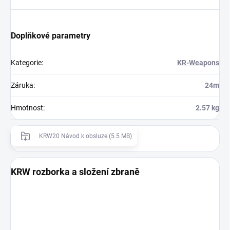
Doplňkové parametry
Kategorie
:
KR-Weapons
Záruka
:
24m
Hmotnost
:
2.57 kg
KRW20 Návod k obsluze (5.5 MB)
KRW rozborka a složení zbraně