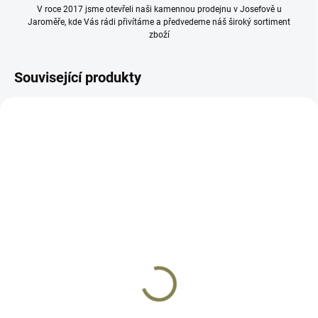
V roce 2017 jsme otevřeli naši kamennou prodejnu v Josefově u
Jaroměře, kde Vás rádi přivítáme a předvedeme náš široký sortiment
zboží
Související produkty
AS408
AP3001
DOČASNĚ VYPRODÁNO
DOČASNĚ VYPRODÁNO
Univerzální rychlonabíječ
Výsuvná pažba typu AR
zásobníků | Pistol Mag
15 pro KRW20 komplet
9mm/40SW
3 190 Kč
1 390 Kč
Do košíku
Do košíku