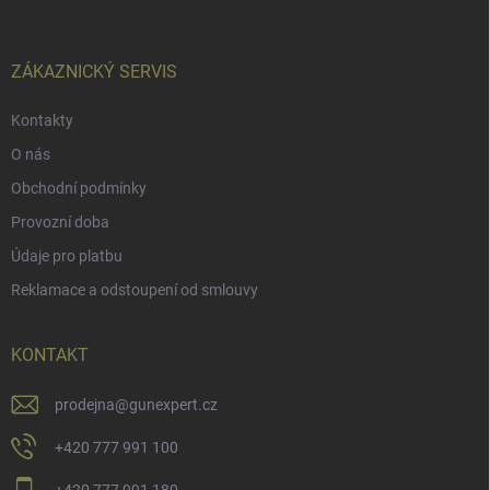
a
t
í
ZÁKAZNICKÝ SERVIS
Kontakty
O nás
Obchodní podmínky
Provozní doba
Údaje pro platbu
Reklamace a odstoupení od smlouvy
KONTAKT
prodejna
@
gunexpert.cz
+420 777 991 100
+420 777 991 180