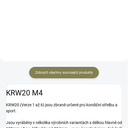
Kompletní výsuvná pažba typu
AR 15 pro modely KRW20 se
Podle testů se jedná o nejrychlejší
standardní nízkou horní lištou.
loader na světě a předčí i
Kompletní výsuvná pažba typu
poloautomatické nabíječky
AR 15 pro modely KRW20 se
zásobníků za několik tisíc korun.
standardní nízkou horní lištou....
Testovali jsme i my a výsledkem
jsme přímo nadšeni!
Zobrazit všechny související produkty
KRW20 M4
KRW20 (Verze 1 až 6) jsou zbraně určené pro kondiční střelbu a
sport.
Jsou vyráběny v několika výrobních variantách s délkou hlavně od