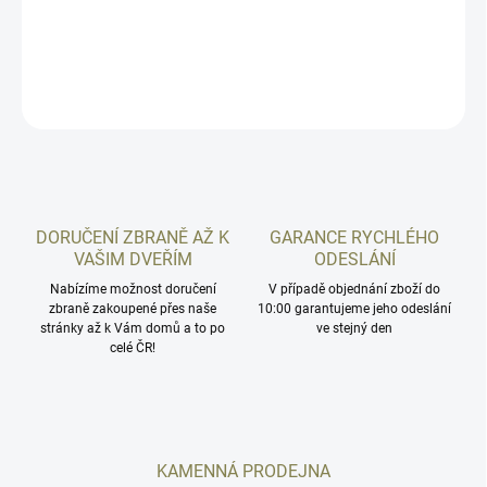
PCC.
DETAILNÍ INFORMACE
ZEPTAT SE
HLÍDAT
DORUČENÍ ZBRANĚ AŽ K
GARANCE RYCHLÉHO
VAŠIM DVEŘÍM
ODESLÁNÍ
Nabízíme možnost doručení
V případě objednání zboží do
zbraně zakoupené přes naše
10:00 garantujeme jeho odeslání
stránky až k Vám domů a to po
ve stejný den
celé ČR!
KAMENNÁ PRODEJNA