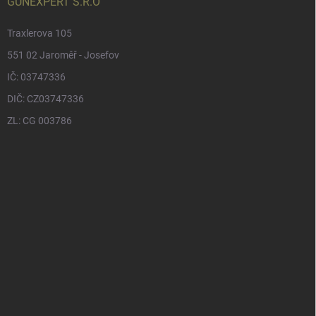
GUNEXPERT S.R.O
Traxlerova 105
551 02 Jaroměř - Josefov
IČ: 03747336
DIČ: CZ03747336
ZL: CG 003786