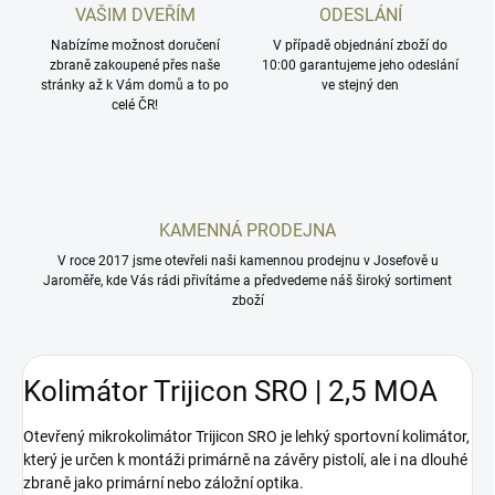
VAŠIM DVEŘÍM
ODESLÁNÍ
Nabízíme možnost doručení
V případě objednání zboží do
zbraně zakoupené přes naše
10:00 garantujeme jeho odeslání
stránky až k Vám domů a to po
ve stejný den
celé ČR!
KAMENNÁ PRODEJNA
V roce 2017 jsme otevřeli naši kamennou prodejnu v Josefově u
Jaroměře, kde Vás rádi přivítáme a předvedeme náš široký sortiment
zboží
Kolimátor Trijicon SRO | 2,5 MOA
Otevřený mikrokolimátor
Trijicon SRO je lehký sportovní kolimátor,
který je určen k montáži primárně na závěry
pistolí, ale i na dlouhé
zbraně jako primární nebo záložní optika.