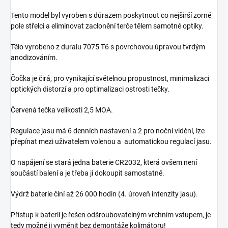
Tento model byl vyroben s důrazem poskytnout co nejširší zorné
pole střelci a eliminovat zaclonění terče tělem samotné optiky.
Tělo vyrobeno z duralu 7075 T6 s povrchovou úpravou tvrdým
anodizováním.
Čočka je čirá, pro vynikající světelnou propustnost, minimalizaci
optických distorzí a pro optimalizaci ostrosti tečky.
Červená tečka
velikosti 2,5 MOA.
Regulace jasu má
6 denních nastavení
a
2 pro noční vidění, lze
přepínat mezi uživatelem volenou a automatickou regulací jasu.
O napájení se stará jedna baterie
CR2032, která ovšem není
součástí balení a je třeba ji dokoupit samostatně.
Výdrž baterie činí až 26 000 hodin (4. úroveň intenzity jasu).
Přístup k baterii je řešen odšroubovatelným vrchním vstupem, je
tedy možné ji vyměnit bez demontáže kolimátoru!