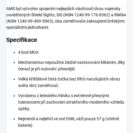
AMS byl vytvořen spojením nejlepších vlastností dvou vojensky
osvědčených Shield Sights, SIS (NSN-1240-99-176-8362) a RMSw
(NSN-1240-99-490-5863), oba zaměřovače zakoupené britskými
speciálními jednotkami.
Specifikace
4 bod MOA
Mechanismus nepoužívá žádné nastavování klikáním, díky
čemuž je při nulování přesnější.
Velká křišťálově čistá čočka bez filtrů narušujících obraz
světa skrz zaměřovač.
Vyrobeno z leteckého hliníku s extrémně přesnými
tolerancemi při zachování atraktivního moderního vzhledu
optiky.
Nejmenší a nejlehčí ve své třídě, váží pouze 37 g (včetně
baterie).