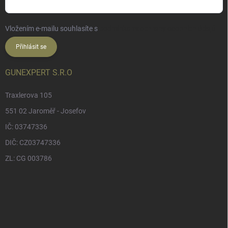
Vložením e-mailu souhlasíte s
podmínkami ochrany osobních údajů
Přihlásit se
GUNEXPERT S.R.O
Traxlerova 105
551 02 Jaroměř - Josefov
IČ: 03747336
DIČ: CZ03747336
ZL: CG 003786