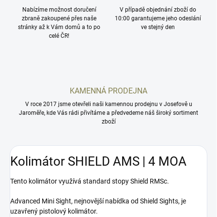
Nabízíme možnost doručení
V případě objednání zboží do
zbraně zakoupené přes naše
10:00 garantujeme jeho odeslání
stránky až k Vám domů a to po
ve stejný den
celé ČR!
KAMENNÁ PRODEJNA
V roce 2017 jsme otevřeli naši kamennou prodejnu v Josefově u
Jaroměře, kde Vás rádi přivítáme a předvedeme náš široký sortiment
zboží
Kolimátor SHIELD AMS | 4 MOA
Tento kolimátor využívá standard stopy Shield RMSc.
Advanced Mini Sight, nejnovější nabídka od Shield Sights, je
uzavřený pistolový kolimátor.