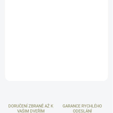
−
+
Přidat do košíku
Tento kolimátor využívá standard stopy Shield RMSc. Advanced
Mini Sight, nejnovější nabídka od Shield Sights, je uzavřený
pistolový kolimátor. AMS byl vytvořen spojením nejlepších
vlastností dvou vojensky osvědčených Shield Sights, SIS (NSN-
1240-99-176-8362) a RMSw (NSN-1240-99-490-5863), oba
zaměřovače zakoupené britskými speciálními jednotkami.
DETAILNÍ INFORMACE
ZEPTAT SE
HLÍDAT
DORUČENÍ ZBRANĚ AŽ K
GARANCE RYCHLÉHO
VAŠIM DVEŘÍM
ODESLÁNÍ