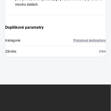
mnoho dalších.
Doplňkové parametry
Kategorie
:
Pistolové kolimátory
Záruka
:
24m
Z
á
p
a
t