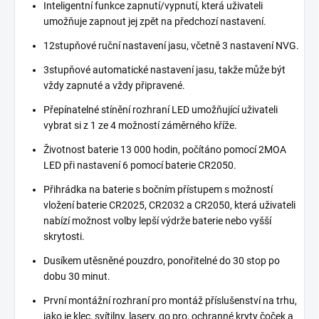
Inteligentní funkce zapnutí/vypnutí, která uživateli
umožňuje zapnout jej zpět na předchozí nastavení.
12stupňové ruční nastavení jasu, včetně 3 nastavení NVG.
3stupňové automatické nastavení jasu, takže může být
vždy zapnuté a vždy připravené.
Přepínatelné stínění rozhraní LED umožňující uživateli
vybrat si z 1 ze 4 možností záměrného kříže.
Životnost baterie 13 000 hodin, počítáno pomocí 2MOA
LED při nastavení 6 pomocí baterie CR2050.
Přihrádka na baterie s bočním přístupem s možností
vložení baterie CR2025, CR2032 a CR2050, která uživateli
nabízí možnost volby lepší výdrže baterie nebo vyšší
skrytosti.
Dusíkem utěsněné pouzdro, ponořitelné do 30 stop po
dobu 30 minut.
První montážní rozhraní pro montáž příslušenství na trhu,
jako je klec, svítilny, lasery, go pro, ochranné kryty čoček a