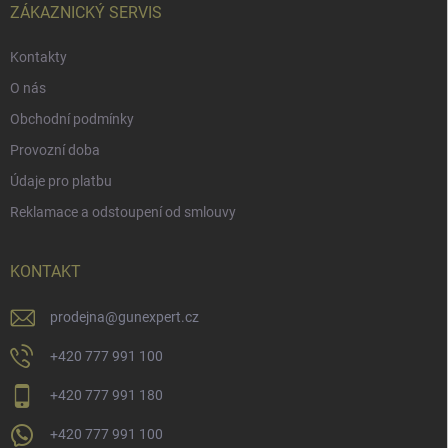
í
ZÁKAZNICKÝ SERVIS
Kontakty
O nás
Obchodní podmínky
Provozní doba
Údaje pro platbu
Reklamace a odstoupení od smlouvy
KONTAKT
prodejna
@
gunexpert.cz
+420 777 991 100
+420 777 991 180
+420 777 991 100