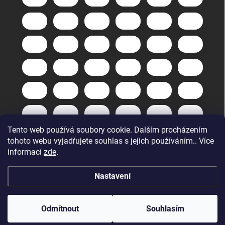
Tento web používá soubory cookie. Dalším procházením
tohoto webu vyjadřujete souhlas s jejich používáním.. Více
informací
zde
.
Nastavení
Copyright 2026
GuneXpert s.r.o.
. Všechna práva vyhrazena.
Upravit
nastavení cookies
Odmítnout
Souhlasím
Vytvořil Shoptet