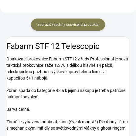
Zobrazit všechny související produkty
Fabarm STF 12 Telescopic
Opakovací brokovnice Fabarm STF12 z řady Professional je nová
taktická brokovnice ráže 12/76 s délkou hlavně 14 palců,
teleskopickou pažbou s výškově upravitelnou lícnicí a
kapacitou 5+1 nábojů.
Zbraň spadá do kategorie R3 a k jejímu nákupu je třeba patřičné
nákupní povolení.
Barva černá.
Zbraň je vybavena odnímatelnou (švenk montáž) Picatinny lištou
s mechanickými mířidly se světlovodnými vlákny a ghost ringem.