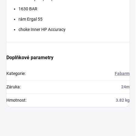
1630 BAR
rám Ergal 55
choke Inner HP Accuracy
Doplňkové parametry
Kategorie
:
Fabarm
Záruka
:
24m
Hmotnost
:
3.82 kg