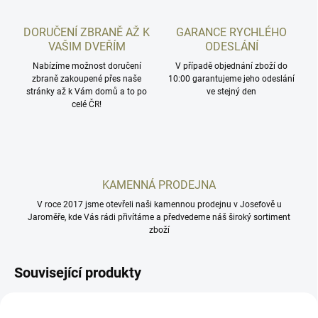
DORUČENÍ ZBRANĚ AŽ K
GARANCE RYCHLÉHO
VAŠIM DVEŘÍM
ODESLÁNÍ
Nabízíme možnost doručení
V případě objednání zboží do
zbraně zakoupené přes naše
10:00 garantujeme jeho odeslání
stránky až k Vám domů a to po
ve stejný den
celé ČR!
KAMENNÁ PRODEJNA
V roce 2017 jsme otevřeli naši kamennou prodejnu v Josefově u
Jaroměře, kde Vás rádi přivítáme a předvedeme náš široký sortiment
zboží
Související produkty
AS338
AS308