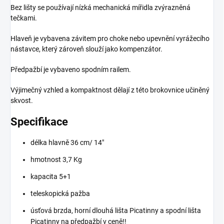
Bez lišty se používají nízká mechanická mířidla zvýrazněná
tečkami.
Hlaveň je vybavena závitem pro choke nebo upevnění vyrážecího
nástavce, který zároveň slouží jako kompenzátor.
Předpažbí je vybaveno spodním railem.
Výjimečný vzhled a kompaktnost dělají z této brokovnice učiněný
skvost.
Specifikace
délka hlavně 36 cm/ 14"
hmotnost 3,7 Kg
kapacita 5+1
teleskopická pažba
úsťová brzda, horní dlouhá lišta Picatinny a spodní lišta
Picatinny na předpažbí v ceně!!