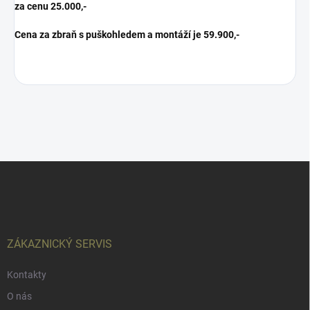
za cenu 25.000,-
Cena za zbraň s puškohledem a montáží je 59.900,-
Z
á
p
a
t
í
ZÁKAZNICKÝ SERVIS
Kontakty
O nás