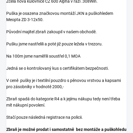
Zcela nová kulovnice CZ 600 Alpha v ráži .308Win.
Puška je osazena značkovou montáží JKN a puškohledem
Meopta ZD 3-12x50.
Původní majitel zbraň zakoupil v našem obchodě.
Pušku jsme nastřelili a poté již pouze ležela v trezoru.
Na 100m jsme naměřili soustřel 0,1 MOA
Jedná se o kontrolovaný kus s certifikátem bezpečnosti.
V ceně pušky je i textilní pouzdro s pěnovou vrstvou a kapsami
pro zásobníky v hodnotě 2000,-
Zbraň spadá do kategorie R4 a k jejímu nákupu tedy není třeba
mít nákupní povolení.
Stačí pouze následná registrace na policii.
Zbraň je možné prodat i samostatně bez montáže a puškohledu