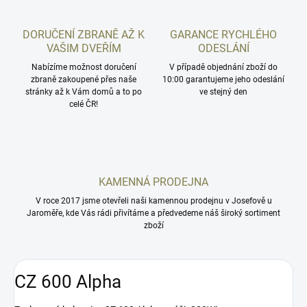
DORUČENÍ ZBRANĚ AŽ K
GARANCE RYCHLÉHO
VAŠIM DVEŘÍM
ODESLÁNÍ
Nabízíme možnost doručení
V případě objednání zboží do
zbraně zakoupené přes naše
10:00 garantujeme jeho odeslání
stránky až k Vám domů a to po
ve stejný den
celé ČR!
KAMENNÁ PRODEJNA
V roce 2017 jsme otevřeli naši kamennou prodejnu v Josefově u
Jaroměře, kde Vás rádi přivítáme a předvedeme náš široký sortiment
zboží
CZ 600 Alpha