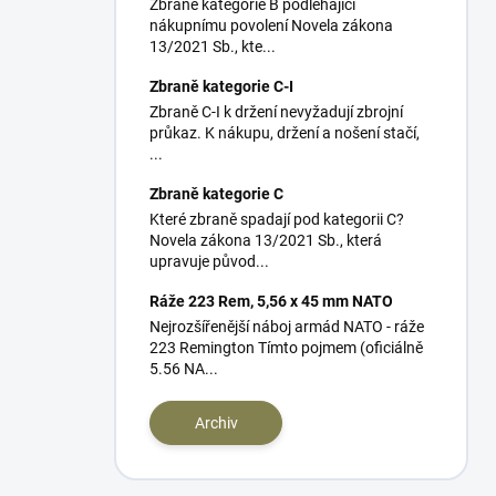
Zbraně kategorie B podléhající
nákupnímu povolení Novela zákona
13/2021 Sb., kte...
Zbraně kategorie C-I
Zbraně C-I k držení nevyžadují zbrojní
průkaz. K nákupu, držení a nošení stačí,
...
Zbraně kategorie C
Které zbraně spadají pod kategorii C?
Novela zákona 13/2021 Sb., která
upravuje původ...
Ráže 223 Rem, 5,56 x 45 mm NATO
Nejrozšířenější náboj armád NATO - ráže
223 Remington Tímto pojmem (oficiálně
5.56 NA...
Archiv