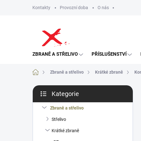
Přejít
Kontakty
Provozní doba
O nás
na
obsah
ZBRANĚ A STŘELIVO
PŘÍSLUŠENSTVÍ
Domů
Zbraně a střelivo
Krátké zbraně
Ko
P
Kategorie
o
Přeskočit
s
kategorie
t
Zbraně a střelivo
r
Střelivo
a
n
Krátké zbraně
n