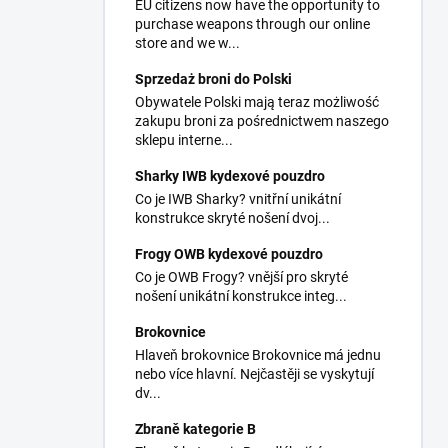
EU citizens now have the opportunity to
purchase weapons through our online
store and we w...
Sprzedaż broni do Polski
Obywatele Polski mają teraz możliwość
zakupu broni za pośrednictwem naszego
sklepu interne...
Sharky IWB kydexové pouzdro
Co je IWB Sharky? vnitřní unikátní
konstrukce skryté nošení dvoj...
Frogy OWB kydexové pouzdro
Co je OWB Frogy? vnější pro skryté
nošení unikátní konstrukce integ...
Brokovnice
Hlaveň brokovnice Brokovnice má jednu
nebo více hlavní. Nejčastěji se vyskytují
dv...
Zbraně kategorie B