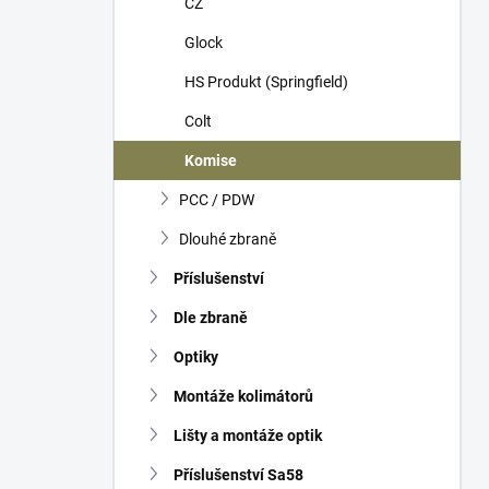
CZ
í
p
Glock
a
n
HS Produkt (Springfield)
e
Colt
l
Komise
PCC / PDW
Dlouhé zbraně
Příslušenství
Dle zbraně
Optiky
Montáže kolimátorů
Lišty a montáže optik
Příslušenství Sa58