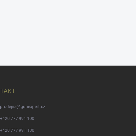
TAKT
prodejna
@
gunexpert.cz
+420 777 991 100
+420 777 991 180