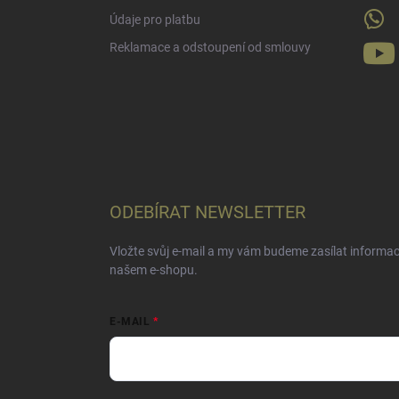
Údaje pro platbu
Reklamace a odstoupení od smlouvy
ODEBÍRAT NEWSLETTER
Vložte svůj e-mail a my vám budeme zasílat informa
našem e-shopu.
E-MAIL