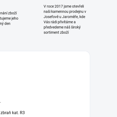
V roce 2017 jsme otevřeli
naši kamennou prodejnu v
dnání zboží
Josefově u Jaroměře, kde
tujeme jeho
Vás rádi přivítáme a
jný den
předvedeme náš široký
sortiment zboží
.
 zbraň kat. R3