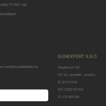
+420 777 991 100
GuneXpert
GUNEXPERT S.R.O
ce o nových produktech na
Traxlerova 105
551 02 Jaroměř - Josefov
IČ: 03747336
DIČ: CZ03747336
ZL: CG 003786