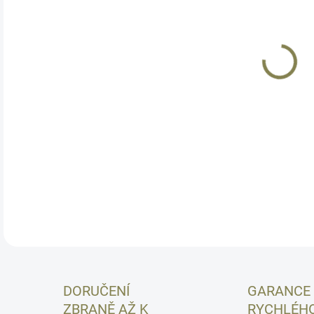
11.
MOŽ
Revo
.357
mít 
100%
DETA
DORUČENÍ
GARANCE
ZBRANĚ AŽ K
RYCHLÉH