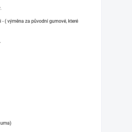
.
 - ( výměna za původní gumové, které
í).
+guma)