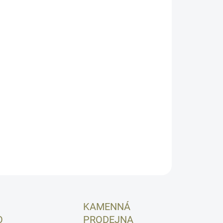
8.2026
NOSTI DORUČENÍ
−
+
Přidat do košíku
lver českého výrobce AlfaProj v nerezové variantě a ráži
 Magnum. Zánovní zbraň. K nákupu této zbraně je třeba
nákupní povolení na zbraň kat. R3.
 stav.
ILNÍ INFORMACE
ZEPTAT SE
HLÍDAT
KAMENNÁ
O
PRODEJNA