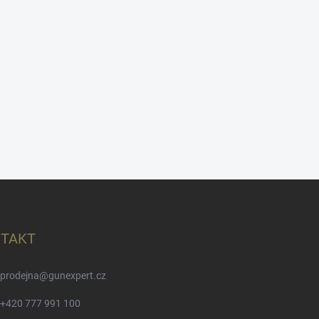
TAKT
prodejna
@
gunexpert.cz
+420 777 991 100