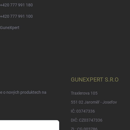
+420 777 991 180
+420 777 991 100
GuneXpert
GUNEXPERT S.R.O
ce o nových produktech na
Traxlerova 105
551 02 Jaroměř - Josefov
IČ: 03747336
DIČ: CZ03747336
ZL: CG 003786