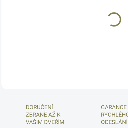
11.
MOŽ
Bezo
pro 
bal
DETA
DORUČENÍ
GARANCE
ZBRANĚ AŽ K
RYCHLÉH
VAŠIM DVEŘÍM
ODESLÁNÍ