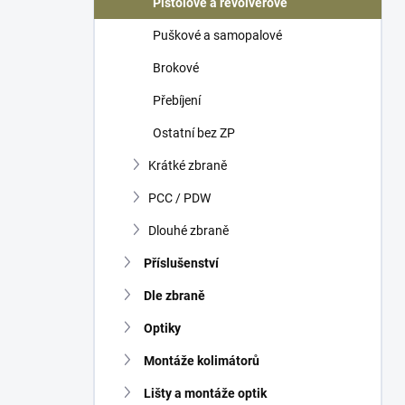
Pistolové a revolverové
í
p
Puškové a samopalové
a
n
Brokové
e
Přebíjení
l
Ostatní bez ZP
Krátké zbraně
PCC / PDW
Dlouhé zbraně
Příslušenství
Dle zbraně
Optiky
Montáže kolimátorů
Lišty a montáže optik