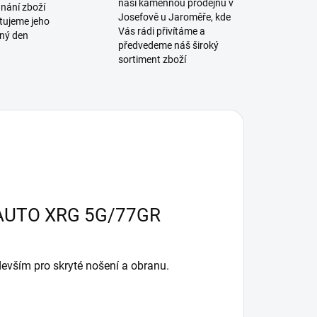
naši kamennou prodejnu v
dnání zboží
Josefově u Jaroměře, kde
tujeme jeho
Vás rádi přivítáme a
jný den
předvedeme náš široký
sortiment zboží
AUTO XRG 5G/77GR
devším pro skryté nošení a obranu.