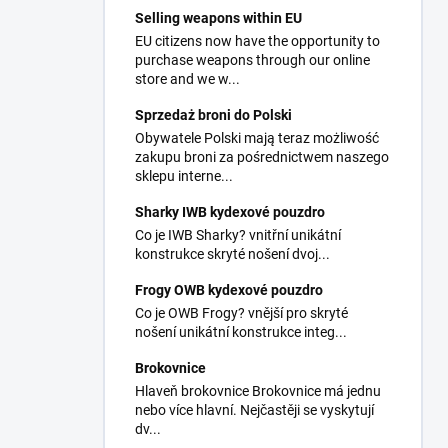
Selling weapons within EU
EU citizens now have the opportunity to
purchase weapons through our online
store and we w...
Sprzedaż broni do Polski
Obywatele Polski mają teraz możliwość
zakupu broni za pośrednictwem naszego
sklepu interne...
Sharky IWB kydexové pouzdro
Co je IWB Sharky? vnitřní unikátní
konstrukce skryté nošení dvoj...
Frogy OWB kydexové pouzdro
Co je OWB Frogy? vnější pro skryté
nošení unikátní konstrukce integ...
Brokovnice
Hlaveň brokovnice Brokovnice má jednu
nebo více hlavní. Nejčastěji se vyskytují
dv...