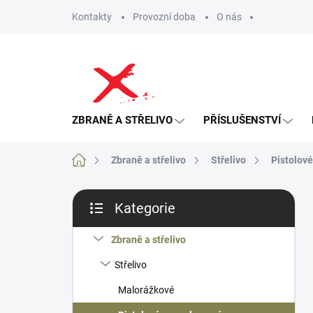
Přejít
Kontakty
Provozní doba
O nás
na
obsah
ZBRANĚ A STŘELIVO
PŘÍSLUŠENSTVÍ
Domů
Zbraně a střelivo
Střelivo
Pistolové
P
Kategorie
o
Přeskočit
s
kategorie
t
Zbraně a střelivo
r
Střelivo
a
n
Malorážkové
n