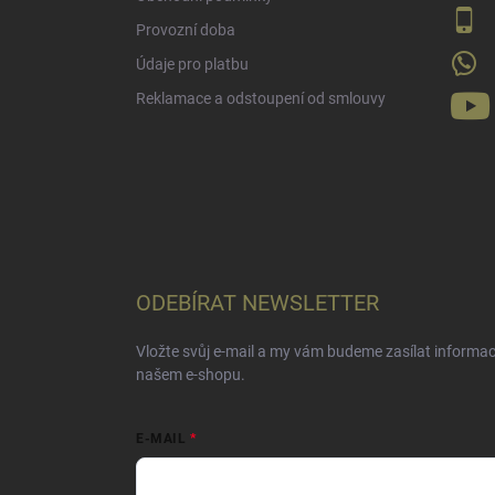
Provozní doba
Údaje pro platbu
Reklamace a odstoupení od smlouvy
ODEBÍRAT NEWSLETTER
Vložte svůj e-mail a my vám budeme zasílat informa
našem e-shopu.
E-MAIL