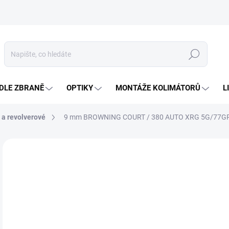
Hledat
DLE ZBRANĚ
OPTIKY
MONTÁŽE KOLIMÁTORŮ
L
 a revolverové
9 mm BROWNING COURT / 380 AUTO XRG 5G/77GR
Neohodnoceno
Podrobnosti hodnocení
ZNAČKA
22
Měr
SK
cena
MŮŽ
DO: