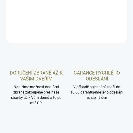
Balení 20ks. Prodáváme pouze celá balení! PRO NÁKUP JE
NUTNÝ OSOBNÍ ODBĚR!
DETAILNÍ INFORMACE
ZEPTAT SE
HLÍDAT
DORUČENÍ ZBRANĚ AŽ K
GARANCE RYCHLÉHO
VAŠIM DVEŘÍM
ODESLÁNÍ
Nabízíme možnost doručení
V případě objednání zboží do
zbraně zakoupené přes naše
10:00 garantujeme jeho odeslání
stránky až k Vám domů a to po
ve stejný den
celé ČR!