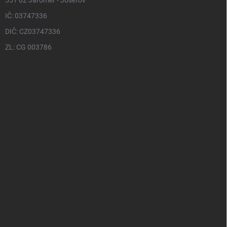
551 02 Jaroměř - Josefov
IČ: 03747336
DIČ: CZ03747336
ZL: CG 003786