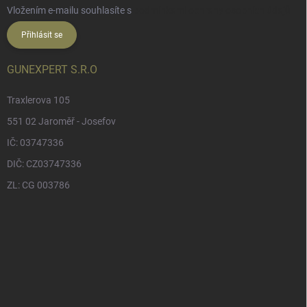
Vložením e-mailu souhlasíte s
podmínkami ochrany osobních údajů
Přihlásit se
GUNEXPERT S.R.O
Traxlerova 105
551 02 Jaroměř - Josefov
IČ: 03747336
DIČ: CZ03747336
ZL: CG 003786