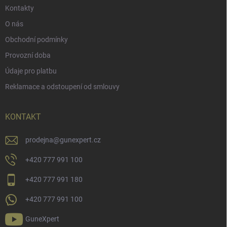
Kontakty
O nás
Obchodní podmínky
Provozní doba
Údaje pro platbu
Reklamace a odstoupení od smlouvy
KONTAKT
prodejna
@
gunexpert.cz
+420 777 991 100
+420 777 991 180
+420 777 991 100
GuneXpert