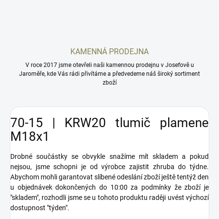
KAMENNÁ PRODEJNA
V roce 2017 jsme otevřeli naši kamennou prodejnu v Josefově u
Jaroměře, kde Vás rádi přivítáme a předvedeme náš široký sortiment
zboží
70-15 | KRW20 tlumič plamene
M18x1
Drobné součástky se obvykle snažíme mít skladem a pokud
nejsou, jsme schopni je od výrobce zajistit zhruba do týdne.
Abychom mohli garantovat slíbené odeslání zboží ještě tentýž den
u objednávek dokončených do 10:00 za podmínky že zboží je
"skladem", rozhodli jsme se u tohoto produktu raději uvést výchozí
dostupnost "týden".