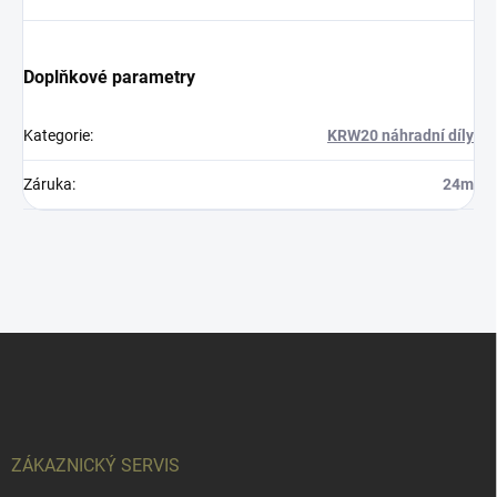
Doplňkové parametry
Kategorie
:
KRW20 náhradní díly
Záruka
:
24m
Z
á
p
a
t
í
ZÁKAZNICKÝ SERVIS