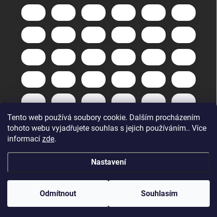
Tento web používá soubory cookie. Dalším procházením
tohoto webu vyjadřujete souhlas s jejich používáním.. Více
informací
zde
.
Nastavení
Copyright 2026
GuneXpert s.r.o.
. Všechna práva vyhrazena.
Upravit
nastavení cookies
Odmítnout
Souhlasím
Vytvořil Shoptet