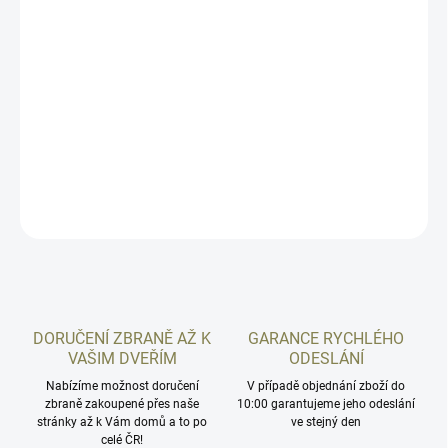
Drobné součástky se obvykle snažíme mít skladem a pokud
nejsou, jsme schopni je od výrobce zajistit zhruba do týdne.
Abychom mohli garantovat slíbené odeslání zboží ještě tentýž den
u objednávek dokončených do 10:00 za podmínky že zboží je
"skladem", rozhodli jsme se u tohoto produktu raději uvést výchozí
dostupnost "týden".
DETAILNÍ INFORMACE
ZEPTAT SE
HLÍDAT
DORUČENÍ ZBRANĚ AŽ K
GARANCE RYCHLÉHO
VAŠIM DVEŘÍM
ODESLÁNÍ
Nabízíme možnost doručení
V případě objednání zboží do
zbraně zakoupené přes naše
10:00 garantujeme jeho odeslání
stránky až k Vám domů a to po
ve stejný den
celé ČR!