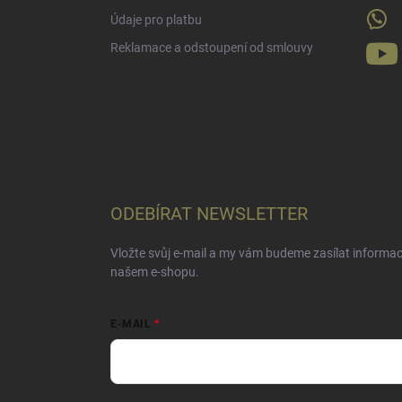
Údaje pro platbu
Reklamace a odstoupení od smlouvy
ODEBÍRAT NEWSLETTER
Vložte svůj e-mail a my vám budeme zasílat informa
našem e-shopu.
E-MAIL