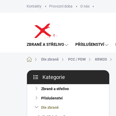
Přejít
Kontakty
Provozní doba
O nás
na
obsah
ZBRANĚ A STŘELIVO
PŘÍSLUŠENSTVÍ
Domů
Dle zbraně
PCC / PDW
KRW20
P
Kategorie
o
Přeskočit
s
kategorie
t
Zbraně a střelivo
r
Příslušenství
a
n
Dle zbraně
n