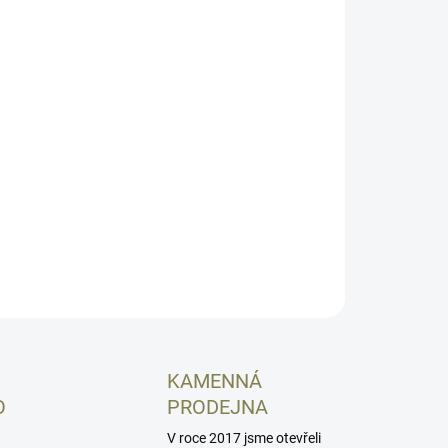
−
+
Přidat do košíku
né součástky se obvykle snažíme mít skladem a pokud
ou, jsme schopni je od výrobce zajistit zhruba do týdne.
hom mohli garantovat slíbené odeslání zboží ještě tentýž
u objednávek dokončených do 10:00 za podmínky že zboží
skladem", rozhodli jsme se u tohoto produktu raději uvést
ozí dostupnost "týden".
ILNÍ INFORMACE
ZEPTAT SE
HLÍDAT
KAMENNÁ
O
PRODEJNA
V roce 2017 jsme otevřeli