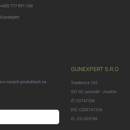
+420 777 991 100
GuneXpert
GUNEXPERT S.R.O
ce o nových produktech na
Traxlerova 105
551 02 Jaroměř - Josefov
IČ: 03747336
DIČ: CZ03747336
ZL: CG 003786