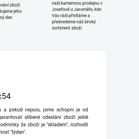
naši kamennou prodejnu v
dnání zboží
Josefově u Jaroměře, kde
tujeme jeho
Vás rádi přivítáme a
jný den
předvedeme náš široký
sortiment zboží
x54
 a pokud nejsou, jsme schopni je od
arantovat slíbené odeslání zboží ještě
dmínky že zboží je "skladem", rozhodli
nost "týden".