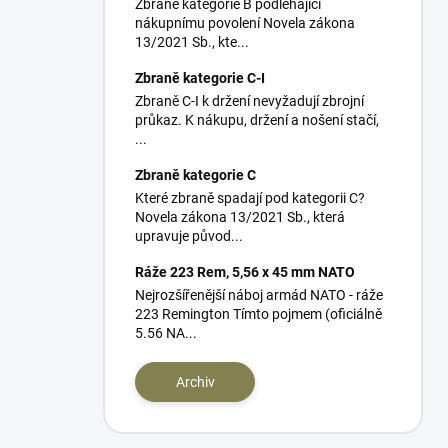
Zbraně kategorie B podléhající
nákupnímu povolení Novela zákona
13/2021 Sb., kte...
Zbraně kategorie C-I
Zbraně C-I k držení nevyžadují zbrojní
průkaz. K nákupu, držení a nošení stačí,
...
Zbraně kategorie C
Které zbraně spadají pod kategorii C?
Novela zákona 13/2021 Sb., která
upravuje původ...
Ráže 223 Rem, 5,56 x 45 mm NATO
Nejrozšířenější náboj armád NATO - ráže
223 Remington Tímto pojmem (oficiálně
5.56 NA...
Archiv