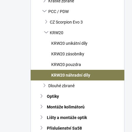
Krátké zbraně
í
p
PCC / PDW
a
n
CZ Scorpion Evo 3
e
KRW20
l
KRW20 unikátní díly
KRW20 zásobníky
KRW20 pouzdra
KRW20 náhradní díly
Dlouhé zbraně
Optiky
Montáže kolimátorů
Lišty a montáže optik
Příslušenství Sa58