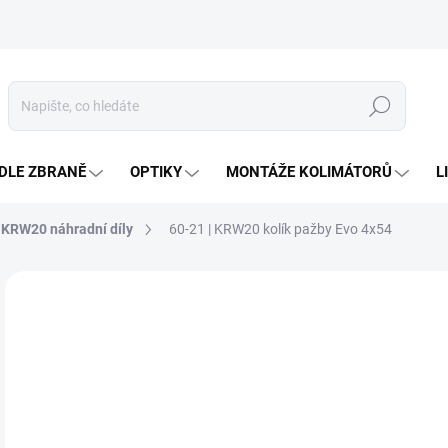
Hledat
DLE ZBRANĚ
OPTIKY
MONTÁŽE KOLIMÁTORŮ
L
KRW20 náhradní díly
60-21 | KRW20 kolík pažby Evo 4x54
Neohodnoceno
Podrobnosti hodnocení
ZNAČKA
1
Měr
TÝ
cena
MOŽ