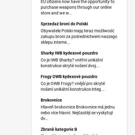
EU citizens now have the opportunity to
purchase weapons through our online
store and we w...
Sprzedaż broni do Polski
Obywatele Polski mają teraz możliwość
zakupu broni za pośrednictwem naszego
sklepu interne...
Sharky IWB kydexové pouzdro
Co je IWB Sharky? vnitřní unikátní
konstrukce skryté nošení dvoj...
Frogy OWB kydexové pouzdro
Co je OWB Frogy? vnější pro skryté
nošení unikátní konstrukce integ...
Brokovnice
Hlaveň brokovnice Brokovnice má jednu
nebo více hlavní. Nejčastěji se vyskytují
dv...
Zbraně kategorie B