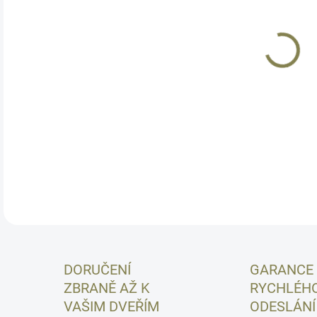
Drob
nejs
Abyc
den 
je "
vých
DETA
DORUČENÍ
GARANCE
ZBRANĚ AŽ K
RYCHLÉH
VAŠIM DVEŘÍM
ODESLÁNÍ