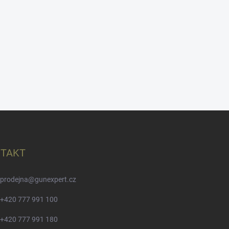
TAKT
prodejna
@
gunexpert.cz
+420 777 991 100
+420 777 991 180