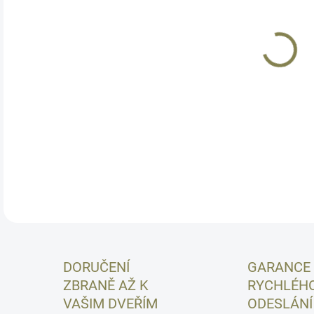
Drob
nejs
Abyc
den 
je "
vých
DETA
DORUČENÍ
GARANCE
ZBRANĚ AŽ K
RYCHLÉH
VAŠIM DVEŘÍM
ODESLÁNÍ