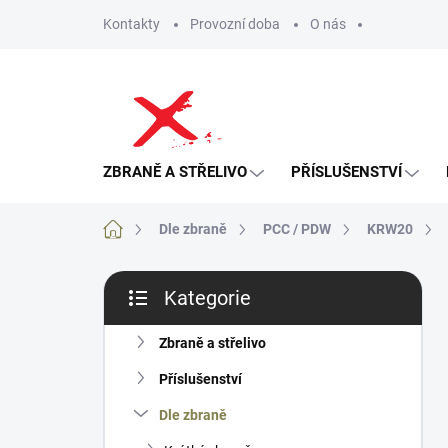
Přejít
Kontakty
Provozní doba
O nás
na
obsah
ZBRANĚ A STŘELIVO
PŘÍSLUŠENSTVÍ
Domů
Dle zbraně
PCC / PDW
KRW20
P
Kategorie
o
Přeskočit
s
kategorie
t
Zbraně a střelivo
r
Příslušenství
a
n
Dle zbraně
n