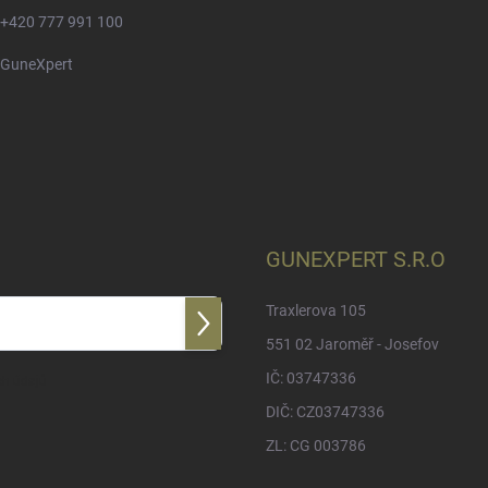
+420 777 991 100
GuneXpert
GUNEXPERT S.R.O
Traxlerova 105
Přihlásit
551 02 Jaroměř - Josefov
se
IČ: 03747336
h údajů
DIČ: CZ03747336
ZL: CG 003786