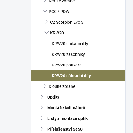
Krátké zbraně
í
p
PCC / PDW
a
n
CZ Scorpion Evo 3
e
KRW20
l
KRW20 unikátní díly
KRW20 zásobníky
KRW20 pouzdra
KRW20 náhradní díly
Dlouhé zbraně
Optiky
Montáže kolimátorů
Lišty a montáže optik
Příslušenství Sa58