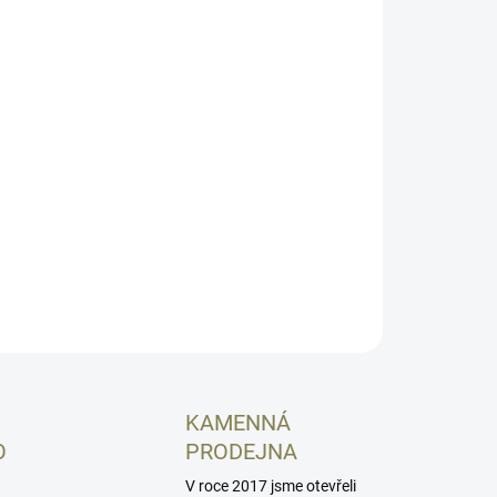
−
+
Přidat do košíku
né součástky se obvykle snažíme mít skladem a pokud
ou, jsme schopni je od výrobce zajistit zhruba do týdne.
hom mohli garantovat slíbené odeslání zboží ještě tentýž
u objednávek dokončených do 10:00 za podmínky že zboží
skladem", rozhodli jsme se u tohoto produktu raději uvést
ozí dostupnost "týden".
ILNÍ INFORMACE
ZEPTAT SE
HLÍDAT
KAMENNÁ
O
PRODEJNA
V roce 2017 jsme otevřeli