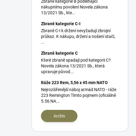
Zbraně kategorie B podléhající
nákupnímu povolení Novela zákona
13/2021 Sb., kte...
Zbraně kategorie C-I
Zbraně C-I k držení nevyžadují zbrojní
průkaz. K nákupu, držení a nošení stačí,
...
Zbraně kategorie C
Které zbraně spadají pod kategorii C?
Novela zákona 13/2021 Sb., která
upravuje původ...
Ráže 223 Rem, 5,56 x 45 mm NATO
Nejrozšířenější náboj armád NATO - ráže
223 Remington Tímto pojmem (oficiálně
5.56 NA...
Archiv