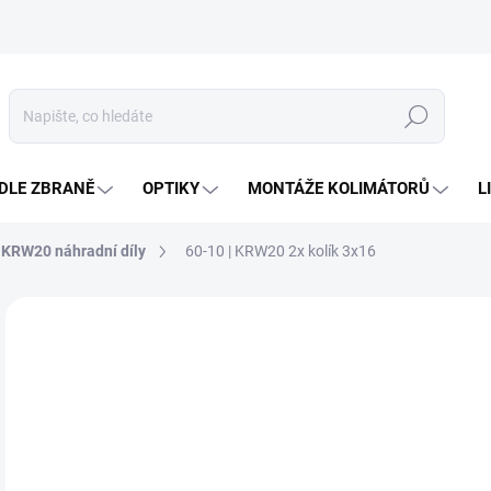
Hledat
DLE ZBRANĚ
OPTIKY
MONTÁŽE KOLIMÁTORŮ
L
KRW20 náhradní díly
60-10 | KRW20 2x kolík 3x16
Neohodnoceno
Podrobnosti hodnocení
ZNAČKA
49
Měr
TÝ
cena
MOŽ