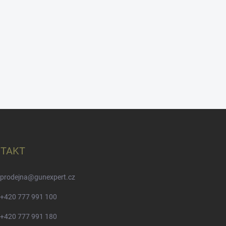
TAKT
prodejna
@
gunexpert.cz
+420 777 991 100
+420 777 991 180