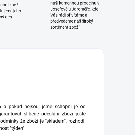
naši kamennou prodejnu v
dnání zboží
Josefově u Jaroměře, kde
tujeme jeho
Vás rádi přivítáme a
jný den
předvedeme náš široký
sortiment zboží
 a pokud nejsou, jsme schopni je od
arantovat slíbené odeslání zboží ještě
dmínky že zboží je "skladem", rozhodli
nost "týden".