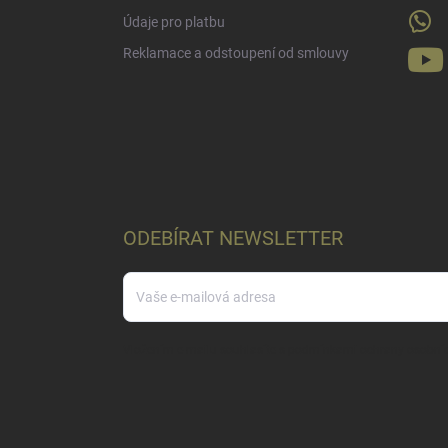
Údaje pro platbu
Reklamace a odstoupení od smlouvy
ODEBÍRAT NEWSLETTER
Vložením e-mailu souhlasíte s
podmínkami ochrany osobníc