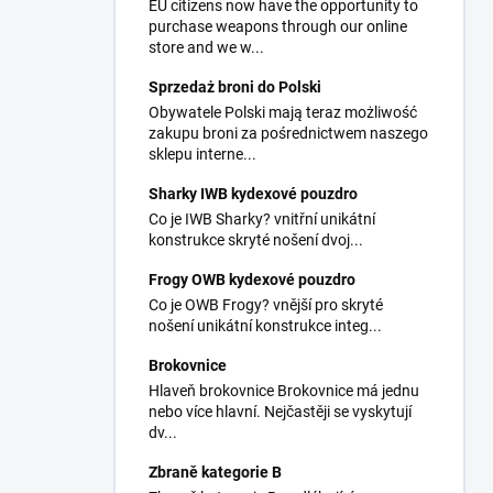
EU citizens now have the opportunity to
purchase weapons through our online
store and we w...
Sprzedaż broni do Polski
Obywatele Polski mają teraz możliwość
zakupu broni za pośrednictwem naszego
sklepu interne...
Sharky IWB kydexové pouzdro
Co je IWB Sharky? vnitřní unikátní
konstrukce skryté nošení dvoj...
Frogy OWB kydexové pouzdro
Co je OWB Frogy? vnější pro skryté
nošení unikátní konstrukce integ...
Brokovnice
Hlaveň brokovnice Brokovnice má jednu
nebo více hlavní. Nejčastěji se vyskytují
dv...
Zbraně kategorie B