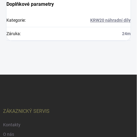
Doplňkové parametry
Kategorie
:
KRW20 náhradní díly
Záruka
:
24m
Z
á
p
a
t
í
ZÁKAZNICKÝ SERVIS
Kontakty
O nás