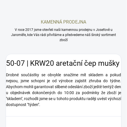
KAMENNÁ PRODEJNA
V roce 2017 jsme otevřeli naši kamennou prodejnu v Josefově u
Jaroměře, kde Vás rádi přivítáme a předvedeme náš široký sortiment
zboží
50-07 | KRW20 aretační čep mušky
Drobné součástky se obvykle snažíme mít skladem a pokud
nejsou, jsme schopni je od výrobce zajistit zhruba do týdne.
Abychom mohli garantovat slíbené odeslání zboží ještě tentýž den
u objednávek dokončených do 10:00 za podmínky že zboží je
"skladem", rozhodli jsme se u tohoto produktu raději uvést výchozí
dostupnost "týden".