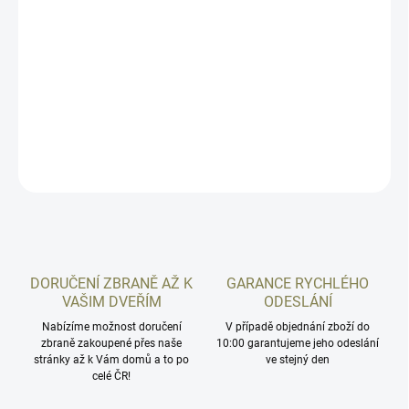
nejsou, jsme schopni je od výrobce zajistit zhruba do týdne.
Abychom mohli garantovat slíbené odeslání zboží ještě tentýž den
u objednávek dokončených do 10:00 za podmínky že zboží je
"skladem", rozhodli jsme se u tohoto produktu raději uvést výchozí
dostupnost "týden".
DETAILNÍ INFORMACE
ZEPTAT SE
HLÍDAT
DORUČENÍ ZBRANĚ AŽ K
GARANCE RYCHLÉHO
VAŠIM DVEŘÍM
ODESLÁNÍ
Nabízíme možnost doručení
V případě objednání zboží do
zbraně zakoupené přes naše
10:00 garantujeme jeho odeslání
stránky až k Vám domů a to po
ve stejný den
celé ČR!