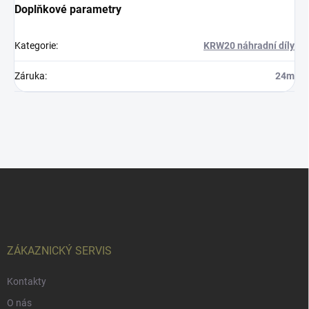
Doplňkové parametry
Kategorie
:
KRW20 náhradní díly
Záruka
:
24m
Z
á
p
a
t
í
ZÁKAZNICKÝ SERVIS
Kontakty
O nás