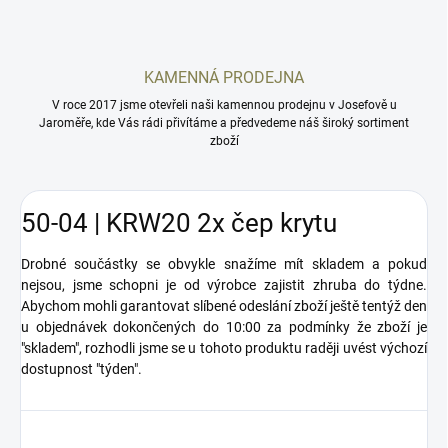
KAMENNÁ PRODEJNA
V roce 2017 jsme otevřeli naši kamennou prodejnu v Josefově u
Jaroměře, kde Vás rádi přivítáme a předvedeme náš široký sortiment
zboží
50-04 | KRW20 2x čep krytu
Drobné součástky se obvykle snažíme mít skladem a pokud
nejsou, jsme schopni je od výrobce zajistit zhruba do týdne.
Abychom mohli garantovat slíbené odeslání zboží ještě tentýž den
u objednávek dokončených do 10:00 za podmínky že zboží je
"skladem", rozhodli jsme se u tohoto produktu raději uvést výchozí
dostupnost "týden".