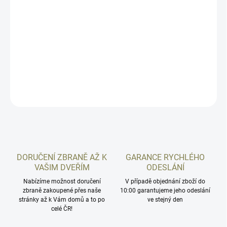
nejsou, jsme schopni je od výrobce zajistit zhruba do týdne.
Abychom mohli garantovat slíbené odeslání zboží ještě tentýž den
u objednávek dokončených do 10:00 za podmínky že zboží je
"skladem", rozhodli jsme se u tohoto produktu raději uvést výchozí
dostupnost "týden".
DETAILNÍ INFORMACE
ZEPTAT SE
HLÍDAT
DORUČENÍ ZBRANĚ AŽ K
GARANCE RYCHLÉHO
VAŠIM DVEŘÍM
ODESLÁNÍ
Nabízíme možnost doručení
V případě objednání zboží do
zbraně zakoupené přes naše
10:00 garantujeme jeho odeslání
stránky až k Vám domů a to po
ve stejný den
celé ČR!