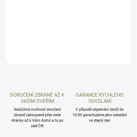
nejsou, jsme schopni je od výrobce zajistit zhruba do týdne.
Abychom mohli garantovat slíbené odeslání zboží ještě tentýž den
u objednávek dokončených do 10:00 za podmínky že zboží je
"skladem", rozhodli jsme se u tohoto produktu raději uvést výchozí
dostupnost "týden".
DETAILNÍ INFORMACE
ZEPTAT SE
HLÍDAT
DORUČENÍ ZBRANĚ AŽ K
GARANCE RYCHLÉHO
VAŠIM DVEŘÍM
ODESLÁNÍ
Nabízíme možnost doručení
V případě objednání zboží do
zbraně zakoupené přes naše
10:00 garantujeme jeho odeslání
stránky až k Vám domů a to po
ve stejný den
celé ČR!