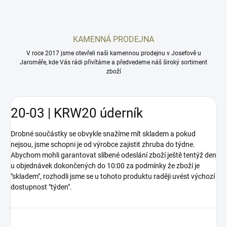
KAMENNÁ PRODEJNA
V roce 2017 jsme otevřeli naši kamennou prodejnu v Josefově u
Jaroměře, kde Vás rádi přivítáme a předvedeme náš široký sortiment
zboží
20-03 | KRW20 úderník
Drobné součástky se obvykle snažíme mít skladem a pokud
nejsou, jsme schopni je od výrobce zajistit zhruba do týdne.
Abychom mohli garantovat slíbené odeslání zboží ještě tentýž den
u objednávek dokončených do 10:00 za podmínky že zboží je
"skladem", rozhodli jsme se u tohoto produktu raději uvést výchozí
dostupnost "týden".