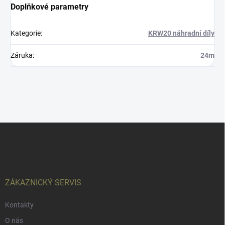
Doplňkové parametry
Kategorie
:
KRW20 náhradní díly
Záruka
:
24m
Z
á
p
a
t
í
ZÁKAZNICKÝ SERVIS
Kontakty
O nás