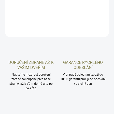
Balení 20ks. Prodáváme pouze celá balení! PRO NÁKUP JE
NUTNÝ OSOBNÍ ODBĚR! Obrázek je pouze ilustrativní.
DETAILNÍ INFORMACE
ZEPTAT SE
HLÍDAT
DORUČENÍ ZBRANĚ AŽ K
GARANCE RYCHLÉHO
VAŠIM DVEŘÍM
ODESLÁNÍ
Nabízíme možnost doručení
V případě objednání zboží do
zbraně zakoupené přes naše
10:00 garantujeme jeho odeslání
stránky až k Vám domů a to po
ve stejný den
celé ČR!