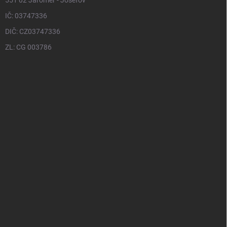
551 02 Jaroměř - Josefov
IČ: 03747336
DIČ: CZ03747336
ZL: CG 003786