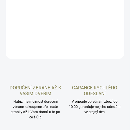
−
+
Přidat do košíku
Balení 20ks. Prodáváme pouze celá balení! PRO NÁKUP JE
NUTNÝ OSOBNÍ ODBĚR!
DETAILNÍ INFORMACE
ZEPTAT SE
HLÍDAT
DORUČENÍ ZBRANĚ AŽ K
GARANCE RYCHLÉHO
VAŠIM DVEŘÍM
ODESLÁNÍ
Nabízíme možnost doručení
V případě objednání zboží do
zbraně zakoupené přes naše
10:00 garantujeme jeho odeslání
stránky až k Vám domů a to po
ve stejný den
celé ČR!