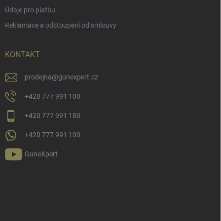
Údaje pro platbu
Reklamace a odstoupení od smlouvy
KONTAKT
prodejna
@
gunexpert.cz
+420 777 991 100
+420 777 991 180
+420 777 991 100
GuneXpert