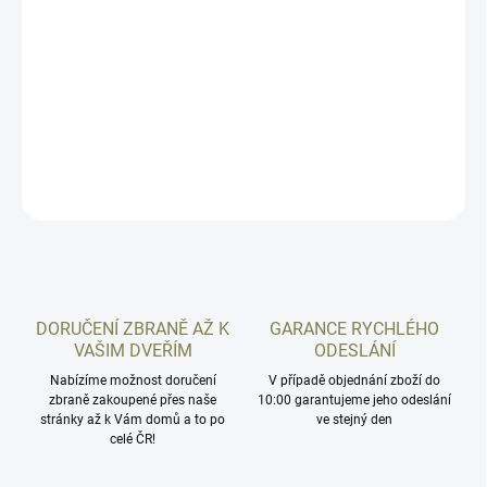
−
+
Přidat do košíku
Balení 50ks. Prodáváme pouze celá balení! PRO NÁKUP JE
NUTNÝ OSOBNÍ ODBĚR!
DETAILNÍ INFORMACE
ZEPTAT SE
HLÍDAT
DORUČENÍ ZBRANĚ AŽ K
GARANCE RYCHLÉHO
VAŠIM DVEŘÍM
ODESLÁNÍ
Nabízíme možnost doručení
V případě objednání zboží do
zbraně zakoupené přes naše
10:00 garantujeme jeho odeslání
stránky až k Vám domů a to po
ve stejný den
celé ČR!