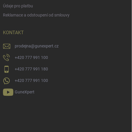
Údaje pro platbu
Reklamace a odstoupení od smlouvy
KONTAKT
prodejna
@
gunexpert.cz
+420 777 991 100
+420 777 991 180
+420 777 991 100
GuneXpert