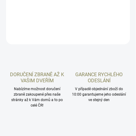
Balení 20ks. Prodáváme pouze celá balení! PRO NÁKUP JE
NUTNÝ OSOBNÍ ODBĚR! Obrázek je pouze ilustrativní.
DETAILNÍ INFORMACE
ZEPTAT SE
HLÍDAT
DORUČENÍ ZBRANĚ AŽ K
GARANCE RYCHLÉHO
VAŠIM DVEŘÍM
ODESLÁNÍ
Nabízíme možnost doručení
V případě objednání zboží do
zbraně zakoupené přes naše
10:00 garantujeme jeho odeslání
stránky až k Vám domů a to po
ve stejný den
celé ČR!