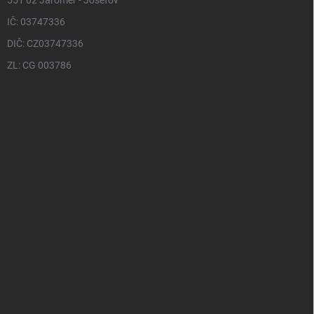
551 02 Jaroměř - Josefov
IČ: 03747336
DIČ: CZ03747336
ZL: CG 003786